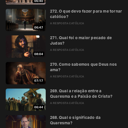
06:40
272. O que devo fazer para me tornar
católico?
A RESPOSTA CATÓLICA
06:47
271. Qual foi o maior pecado de
Judas?
A RESPOSTA CATÓLICA
08:04
270. Como sabemos que Deus nos
ama?
A RESPOSTA CATÓLICA
07:17
269. Qual a relação entre a
Quaresma e a Paixão de Cristo?
A RESPOSTA CATÓLICA
06:44
268. Qual o significado da
Quaresma?