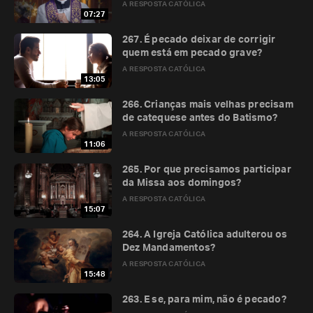
A RESPOSTA CATÓLICA
07:27
267. É pecado deixar de corrigir
quem está em pecado grave?
A RESPOSTA CATÓLICA
13:05
266. Crianças mais velhas precisam
de catequese antes do Batismo?
A RESPOSTA CATÓLICA
11:06
265. Por que precisamos participar
da Missa aos domingos?
A RESPOSTA CATÓLICA
15:07
264. A Igreja Católica adulterou os
Dez Mandamentos?
A RESPOSTA CATÓLICA
15:48
263. E se, para mim, não é pecado?