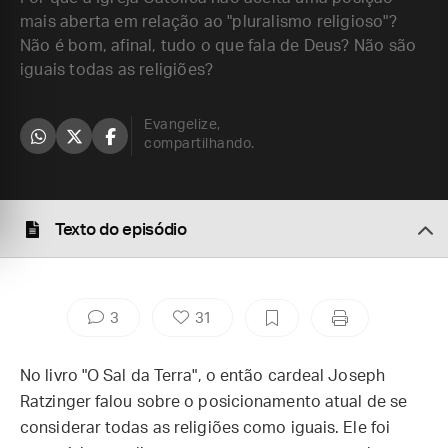
mais aberta em relação ao "pluralismo religioso"?
Não é bom, afinal, tudo o que fala de Deus? Não são
iguais todas as religiões?
Evangelize,
compartilhando.
Texto do episódio
3
31
No livro "O Sal da Terra", o então cardeal Joseph
Ratzinger falou sobre o posicionamento atual de se
considerar todas as religiões como iguais. Ele foi