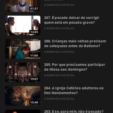
A RESPOSTA CATÓLICA
07:27
267. É pecado deixar de corrigir
quem está em pecado grave?
A RESPOSTA CATÓLICA
13:05
266. Crianças mais velhas precisam
de catequese antes do Batismo?
A RESPOSTA CATÓLICA
11:06
265. Por que precisamos participar
da Missa aos domingos?
A RESPOSTA CATÓLICA
15:07
264. A Igreja Católica adulterou os
Dez Mandamentos?
A RESPOSTA CATÓLICA
15:48
263. E se, para mim, não é pecado?