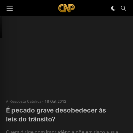
A Resposta Católica
18 Out 2012
É pecado grave desobedecer às
leis do trânsito?
Quem dirige com imprudência põe em risco a sua