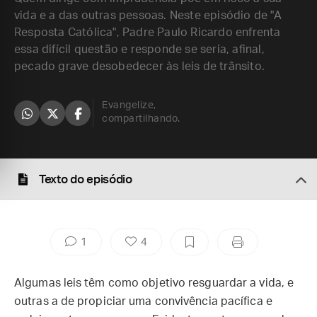
vida e a das outras pessoas. Neste episódio de "A
Resposta Católica", Padre Paulo Ricardo enfrenta
essa difícil questão e responde se seria, afinal,
pecado grave desobedecer às leis de trânsito.
Evangelize,
compartilhando.
Texto do episódio
1
4
Algumas leis têm como objetivo resguardar a vida, e
outras a de propiciar uma convivência pacífica e