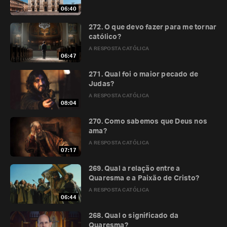
06:40
272. O que devo fazer para me tornar
católico?
A RESPOSTA CATÓLICA
06:47
271. Qual foi o maior pecado de
Judas?
A RESPOSTA CATÓLICA
08:04
270. Como sabemos que Deus nos
ama?
A RESPOSTA CATÓLICA
07:17
269. Qual a relação entre a
Quaresma e a Paixão de Cristo?
A RESPOSTA CATÓLICA
06:44
268. Qual o significado da
Quaresma?