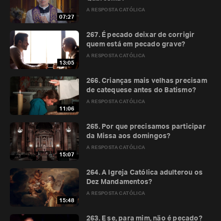
A RESPOSTA CATÓLICA
07:27
267. É pecado deixar de corrigir
quem está em pecado grave?
A RESPOSTA CATÓLICA
13:05
266. Crianças mais velhas precisam
de catequese antes do Batismo?
A RESPOSTA CATÓLICA
11:06
265. Por que precisamos participar
da Missa aos domingos?
A RESPOSTA CATÓLICA
15:07
264. A Igreja Católica adulterou os
Dez Mandamentos?
A RESPOSTA CATÓLICA
15:48
263. E se, para mim, não é pecado?