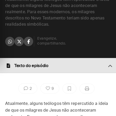
de que os milagres de Jesus não aconteceram
realmente. Para esses modernos, os milagres
descritos no Novo Testamento teriam sido apenas
realidades simbólicas.
Evangelize,
compartilhando.
Texto do episódio
2
9
Atualmente, alguns teólogos têm repercutido a ideia
de que os milagres de Jesus não aconteceram