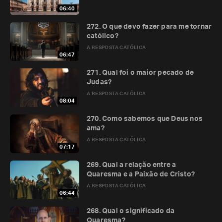
06:40
272. O que devo fazer para me tornar
católico?
A RESPOSTA CATÓLICA
06:47
271. Qual foi o maior pecado de
Judas?
A RESPOSTA CATÓLICA
08:04
270. Como sabemos que Deus nos
ama?
A RESPOSTA CATÓLICA
07:17
269. Qual a relação entre a
Quaresma e a Paixão de Cristo?
A RESPOSTA CATÓLICA
06:44
268. Qual o significado da
Quaresma?