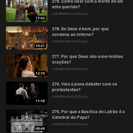
279. Como lidar com a morte de um
ente querido?
A RESPOSTA CATÓLICA
17:43
278. Se Deus é bom, por que
condena ao Inferno?
A RESPOSTA CATÓLICA
10:21
277. Por que Deus não ouve minhas
orações?
A RESPOSTA CATÓLICA
12:10
276. Vale a pena debater com os
protestantes?
A RESPOSTA CATÓLICA
11:18
275. Por que a Basílica de Latrão é a
Catedral do Papa?
A RESPOSTA CATÓLICA
08:48