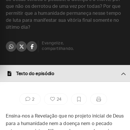
que não os derrotou de uma vez por todas? Por que
permitir que a humanidade permaneça nesse tempo
de luta para manifestar sua vitória final somente no
último dia?
Evangelize,
compartilhando.
Texto do episódio
2
24
Ensina-nos a Revelação que no projeto inicial de Deus
para a humanidade nem a doença nem o pecado