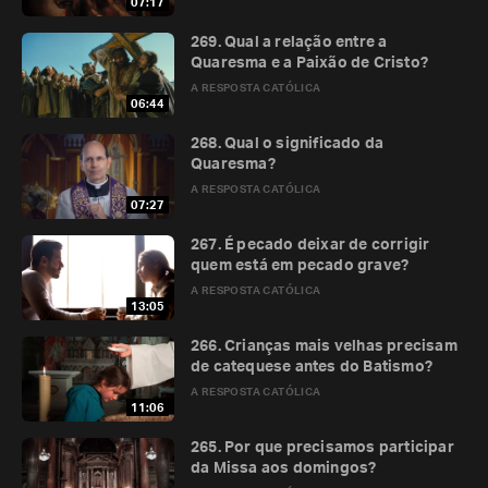
07:17
269. Qual a relação entre a
Quaresma e a Paixão de Cristo?
A RESPOSTA CATÓLICA
06:44
268. Qual o significado da
Quaresma?
A RESPOSTA CATÓLICA
07:27
267. É pecado deixar de corrigir
quem está em pecado grave?
A RESPOSTA CATÓLICA
13:05
266. Crianças mais velhas precisam
de catequese antes do Batismo?
A RESPOSTA CATÓLICA
11:06
265. Por que precisamos participar
da Missa aos domingos?