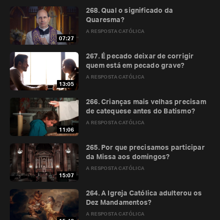
268. Qual o significado da
Quaresma?
A RESPOSTA CATÓLICA
07:27
267. É pecado deixar de corrigir
quem está em pecado grave?
A RESPOSTA CATÓLICA
13:05
266. Crianças mais velhas precisam
de catequese antes do Batismo?
A RESPOSTA CATÓLICA
11:06
265. Por que precisamos participar
da Missa aos domingos?
A RESPOSTA CATÓLICA
15:07
264. A Igreja Católica adulterou os
Dez Mandamentos?
A RESPOSTA CATÓLICA