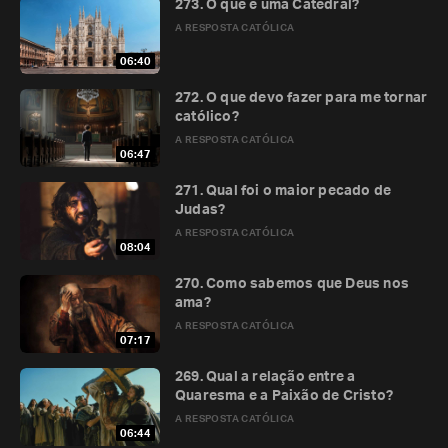
273. O que é uma Catedral?
A RESPOSTA CATÓLICA
06:40
272. O que devo fazer para me tornar
católico?
A RESPOSTA CATÓLICA
06:47
271. Qual foi o maior pecado de
Judas?
A RESPOSTA CATÓLICA
08:04
270. Como sabemos que Deus nos
ama?
A RESPOSTA CATÓLICA
07:17
269. Qual a relação entre a
Quaresma e a Paixão de Cristo?
A RESPOSTA CATÓLICA
06:44