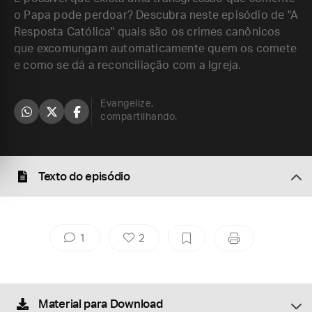
o Papa pode perdoar? Descubra neste episódio de "A
Resposta Católica" quais são os crimes canônicos
que excomungam automaticamente quem os comete
e como se dá a reconciliação com a Igreja.
Evangelize,
compartilhando.
Texto do episódio
1
2
Material para Download