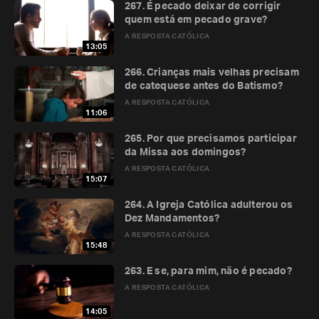
267. É pecado deixar de corrigir
quem está em pecado grave?
A RESPOSTA CATÓLICA
13:05
266. Crianças mais velhas precisam
de catequese antes do Batismo?
A RESPOSTA CATÓLICA
11:06
265. Por que precisamos participar
da Missa aos domingos?
A RESPOSTA CATÓLICA
15:07
264. A Igreja Católica adulterou os
Dez Mandamentos?
A RESPOSTA CATÓLICA
15:48
263. E se, para mim, não é pecado?
A RESPOSTA CATÓLICA
14:05