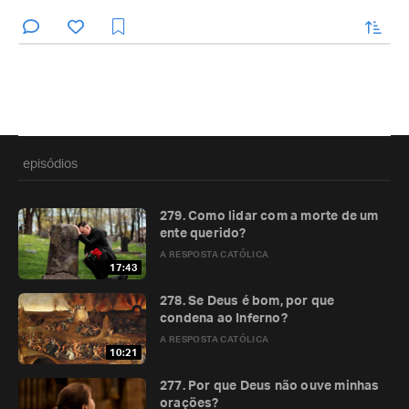
enviar
episódios
279. Como lidar com a morte de um
ente querido?
A RESPOSTA CATÓLICA
17:43
278. Se Deus é bom, por que
condena ao Inferno?
A RESPOSTA CATÓLICA
10:21
277. Por que Deus não ouve minhas
orações?