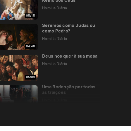
Reino dos Céus
Homilia Diária
05:15
Seremos como Judas ou
como Pedro?
Homilia Diária
04:40
Deus nos quer à sua mesa
Homilia Diária
05:09
Uma Redenção por todas
as traições
Homilia Diária
07:50
A autoridade que tem a
verdade