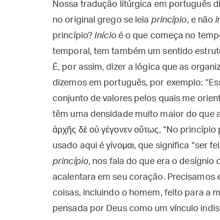
Nossa tradução litúrgica em português d
no original grego se leia
princípio
, e não
i
princípio?
Início
é o que começa no temp
temporal, tem também um sentido estrutu
É, por assim, dizer a lógica que as organiz
dizemos em português, por exemplo: “Esse
conjunto de valores pelos quais me orien
têm uma densidade muito maior do que a 
ἀρχῆς δὲ οὐ γέγονεν οὕτως, “No princípi
usado aqui é γίνομαι, que significa “ser feit
princípio
, nos fala do que era o desígni
acalentara em seu coração. Precisamos e
coisas, incluindo o homem, feito para a
pensada por Deus como um vínculo indiss