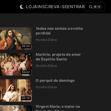
LOJA
INSCREVA-SE
ENTRAR
⌘
K
Todos nós somos a ovelha
perdida!
Homilia Diária
05:33
Martírio, projeto de amor
do Espírito Santo
Homilia Diária
04:42
O porquê do domingo
Homilia Diária
05:10
Virgem Maria: a maior no