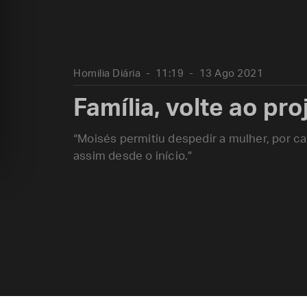
Homilia Diária
11:19
13 Ago 2021
Família, volte ao pr
“Moisés permitiu despedir a mulher, por c
assim desde o início.”