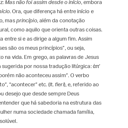
iz:
Mas não foi assim desde o início
, embora
nício
. Ora, que diferença há entre início e
o, mas
princípio
, além da conotação
ral, como aquilo que orienta outras coisas.
a entre si e as dirige a algum fim. Assim
s são os meus princípios”, ou seja,
to na vida. Em grego, as palavras de Jesus
sugerida por nossa tradução litúrgica: ἀπ’
o porém não aconteceu assim”. O verbo
o”, “acontecer” etc. (lt.
fieri
), e, referido ao
o ou desejo que desde sempre Deus
ntender que há sabedoria na estrutura das
 mulher numa sociedade chamada família,
olúvel.