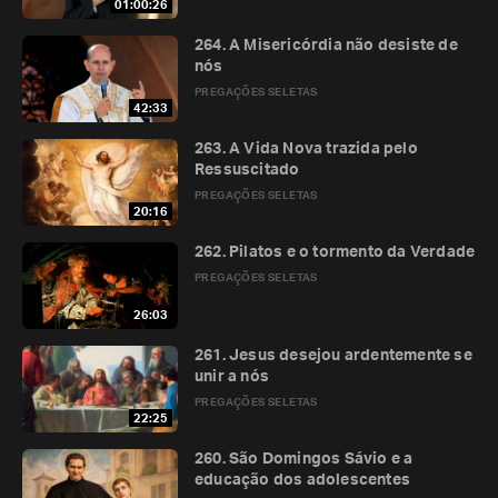
01:00:26
264. A Misericórdia não desiste de
nós
PREGAÇÕES SELETAS
42:33
263. A Vida Nova trazida pelo
Ressuscitado
PREGAÇÕES SELETAS
20:16
262. Pilatos e o tormento da Verdade
PREGAÇÕES SELETAS
26:03
261. Jesus desejou ardentemente se
unir a nós
PREGAÇÕES SELETAS
22:25
260. São Domingos Sávio e a
educação dos adolescentes