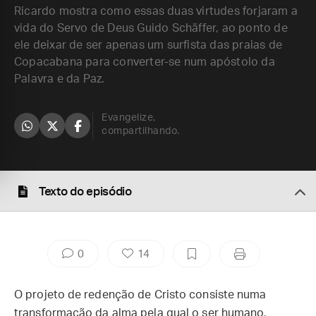
Ricardo mostra como essas duas virtudes forjaram a
vida do Servo de Deus Guido Schäffer, ao ponto de
ele deixar de ser apenas um surfista das praias de
Copacabana para converter-se num apóstolo da
Palavra e da Paz.
Evangelize,
compartilhando.
Texto do episódio
0
14
O projeto de redenção de Cristo consiste numa
transformação da alma pela qual o ser humano,