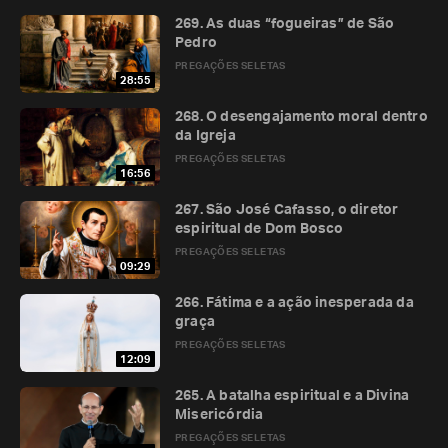
269. As duas “fogueiras” de São
Pedro
PREGAÇÕES SELETAS
28:55
268. O desengajamento moral dentro
da Igreja
PREGAÇÕES SELETAS
16:56
267. São José Cafasso, o diretor
espiritual de Dom Bosco
PREGAÇÕES SELETAS
09:29
266. Fátima e a ação inesperada da
graça
PREGAÇÕES SELETAS
12:09
265. A batalha espiritual e a Divina
Misericórdia
PREGAÇÕES SELETAS