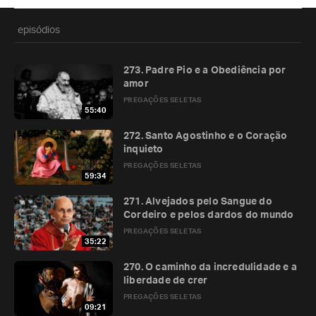
episódios
273. Padre Pio e a Obediência por
amor
PREGAÇÕES SELETAS
55:40
272. Santo Agostinho e o Coração
inquieto
PREGAÇÕES SELETAS
59:34
271. Alvejados pelo Sangue do
Cordeiro e pelos dardos do mundo
PREGAÇÕES SELETAS
35:22
270. O caminho da incredulidade e a
liberdade de crer
PREGAÇÕES SELETAS
09:21