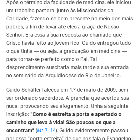
Após o término da faculdade de medicina, ele iniciou
um trabalho pastoral junto às Missionárias da
Caridade, fazendo-se bem presente no meio dos mais
pobres, a fim de levar até eles a graça de Nosso
Senhor. Era essa a sua resposta ao chamado que
Cristo havia feito ao jovem rico. Guido entregou tudo
o que tinha — ou seja, a graduação em medicina —
para tornar-se perfeito como o Pai. Tal
desprendimento suscitaria mais tarde a sua entrada
no seminário da Arquidiocese do Rio de Janeiro.
Guido Schäffer faleceu em 1.º de maio de 2009, sem
ser ordenado sacerdote. A prancha que acertou sua
nuca, provocando seu afogamento, tinha a seguinte
inscrição:
“Como é estreita a porta e apertado o
caminho que leva à vida! São poucos os que a
encontram”
(
Mt
7, 14
). Guido evidentemente passou
por essa “porta estreita” de que nos fala o Evangelho,