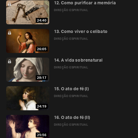
12. Como purificar a memória
DIREÇÃO ESPIRITUAL
24:40
13. Como viver o celibato
DIREÇÃO ESPIRITUAL
26:05
14. A vida sobrenatural
DIREÇÃO ESPIRITUAL
28:17
15. O ato de fé (I)
DIREÇÃO ESPIRITUAL
24:19
16. O ato de fé (II)
DIREÇÃO ESPIRITUAL
25:56