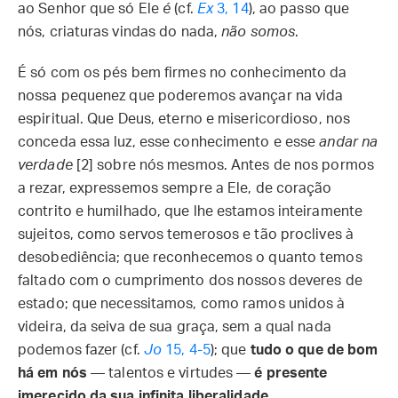
ao Senhor que só Ele
é
(cf.
Ex
3, 14
), ao passo que
nós, criaturas vindas do nada,
não somos
.
É só com os pés bem firmes no conhecimento da
nossa pequenez que poderemos avançar na vida
espiritual. Que Deus, eterno e misericordioso, nos
conceda essa luz, esse conhecimento e esse
andar na
verdade
[2] sobre nós mesmos. Antes de nos pormos
a rezar, expressemos sempre a Ele, de coração
contrito e humilhado, que lhe estamos inteiramente
sujeitos, como servos temerosos e tão proclives à
desobediência; que reconhecemos o quanto temos
faltado com o cumprimento dos nossos deveres de
estado; que necessitamos, como ramos unidos à
videira, da seiva de sua graça, sem a qual nada
podemos fazer (cf.
Jo
15, 4-5
); que
tudo o que de bom
há em nós
— talentos e virtudes —
é presente
imerecido da sua infinita liberalidade
.