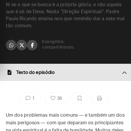
fé se o que se busca é a própria glória, e não aquela
que é só de Deus. Nesta “Direção Espiritual”, Padre
Paulo Ricardo ensina-nos que remédio dar a este mal
tão comum.
Evangelize,
compartilhando.
Texto do episódio
1
38
Um dos problemas mais comuns — e também um dos
mais perigosos — com que deparam os principiantes
na vida espiritual é a falta de humildade. Muitos deles,