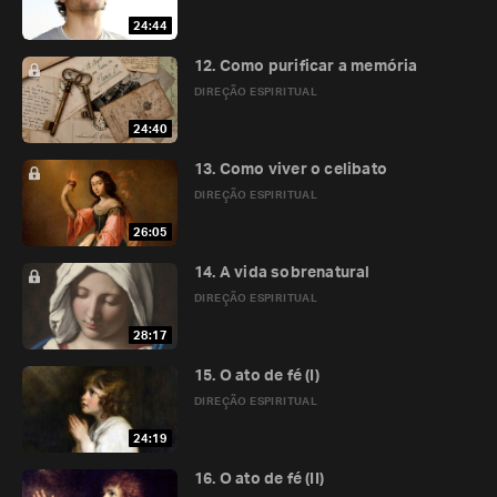
24:44
12. Como purificar a memória
DIREÇÃO ESPIRITUAL
24:40
13. Como viver o celibato
DIREÇÃO ESPIRITUAL
26:05
14. A vida sobrenatural
DIREÇÃO ESPIRITUAL
28:17
15. O ato de fé (I)
DIREÇÃO ESPIRITUAL
24:19
16. O ato de fé (II)