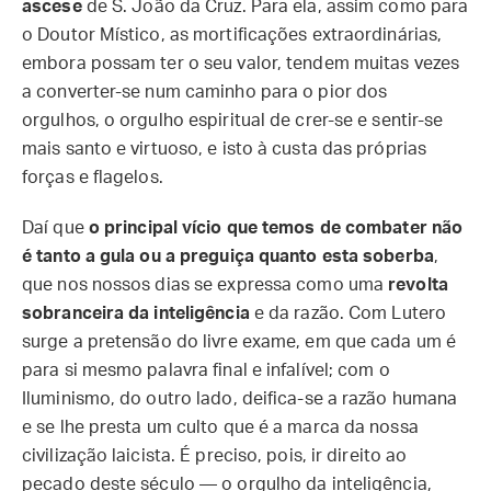
ascese
de S. João da Cruz. Para ela, assim como para
o Doutor Místico, as mortificações extraordinárias,
embora possam ter o seu valor, tendem muitas vezes
a converter-se num caminho para o pior dos
orgulhos, o orgulho espiritual de crer-se e sentir-se
mais santo e virtuoso, e isto à custa das próprias
forças e flagelos.
Daí que
o principal vício que temos de combater não
é tanto a gula ou a preguiça quanto esta soberba
,
que nos nossos dias se expressa como uma
revolta
sobranceira da inteligência
e da razão. Com Lutero
surge a pretensão do livre exame, em que cada um é
para si mesmo palavra final e infalível; com o
Iluminismo, do outro lado, deifica-se a razão humana
e se lhe presta um culto que é a marca da nossa
civilização laicista. É preciso, pois, ir direito ao
pecado deste século — o orgulho da inteligência,