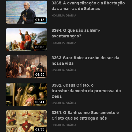
3365. A evangelização e a libertação
das amarras de Satanás
HOMILIA DIÁRIA
07:18
3364. O que são as Bem-
aventuranças?
HOMILIA DIÁRIA
05:35
3363. Sacrifício: a razão de ser da
nossa vida
HOMILIA DIÁRIA
06:55
3362. Jesus Cristo, o
transbordamento da promessa de
Deus
06:41
HOMILIA DIÁRIA
3361. O Santíssimo Sacramento é
Cristo que se entrega a nós
HOMILIA DIÁRIA
09:33