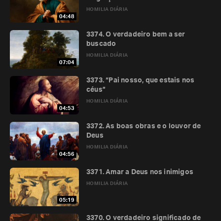
HOMILIA DIÁRIA
04:48
3374. O verdadeiro bem a ser
buscado
HOMILIA DIÁRIA
07:04
3373. “Pai nosso, que estais nos
céus”
HOMILIA DIÁRIA
04:53
3372. As boas obras e o louvor de
Deus
HOMILIA DIÁRIA
04:56
3371. Amar a Deus nos inimigos
HOMILIA DIÁRIA
05:19
3370. O verdadeiro significado de