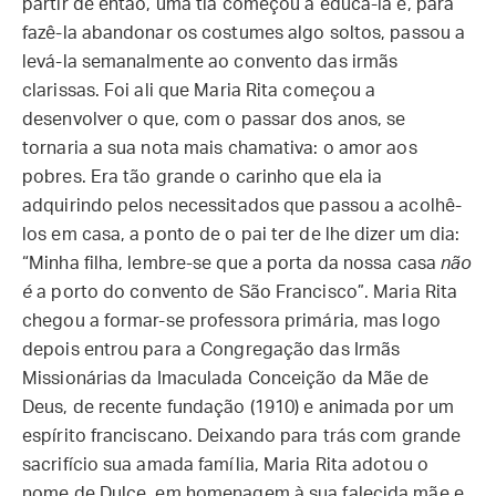
partir de então, uma tia começou a educá-la e, para
fazê-la abandonar os costumes algo soltos, passou a
levá-la semanalmente ao convento das irmãs
clarissas. Foi ali que Maria Rita começou a
desenvolver o que, com o passar dos anos, se
tornaria a sua nota mais chamativa: o amor aos
pobres. Era tão grande o carinho que ela ia
adquirindo pelos necessitados que passou a acolhê-
los em casa, a ponto de o pai ter de lhe dizer um dia:
“Minha filha, lembre-se que a porta da nossa casa
não
é
a porto do convento de São Francisco”. Maria Rita
chegou a formar-se professora primária, mas logo
depois entrou para a Congregação das Irmãs
Missionárias da Imaculada Conceição da Mãe de
Deus, de recente fundação (1910) e animada por um
espírito franciscano. Deixando para trás com grande
sacrifício sua amada família, Maria Rita adotou o
nome de Dulce, em homenagem à sua falecida mãe e,