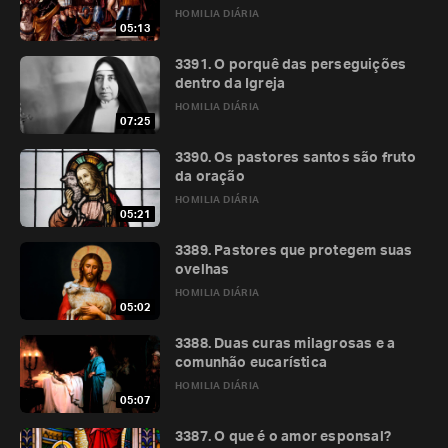
HOMILIA DIÁRIA
05:13
3391. O porquê das perseguições
dentro da Igreja
HOMILIA DIÁRIA
07:25
3390. Os pastores santos são fruto
da oração
HOMILIA DIÁRIA
05:21
3389. Pastores que protegem suas
ovelhas
HOMILIA DIÁRIA
05:02
3388. Duas curas milagrosas e a
comunhão eucarística
HOMILIA DIÁRIA
05:07
3387. O que é o amor esponsal?