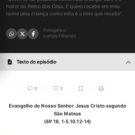
maior no Reino dos Céus. E quem recebe em meu
nome uma criança como esta é a mim que recebe”.
Evangelize,
compartilhando.
Texto do episódio
0
3
Evangelho de Nosso Senhor Jesus Cristo segundo
São Mateus
(
Mt
18, 1-5.10.12-14)