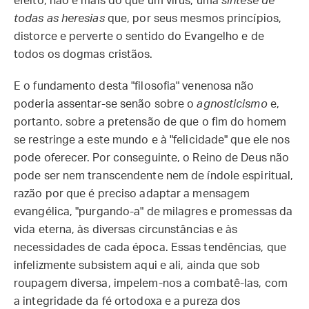
efeito, não é mais do que um vírus, uma
síntese de
todas as heresias
que, por seus mesmos princípios,
distorce e perverte o sentido do Evangelho e de
todos os dogmas cristãos.
E o fundamento desta "filosofia" venenosa não
poderia assentar-se senão sobre o
agnosticismo
e,
portanto, sobre a pretensão de que o fim do homem
se restringe a este mundo e à "felicidade" que ele nos
pode oferecer. Por conseguinte, o Reino de Deus não
pode ser nem transcendente nem de índole espiritual,
razão por que é preciso adaptar a mensagem
evangélica, "purgando-a" de milagres e promessas da
vida eterna, às diversas circunstâncias e às
necessidades de cada época. Essas tendências, que
infelizmente subsistem aqui e ali, ainda que sob
roupagem diversa, impelem-nos a combatê-las, com
a integridade da fé ortodoxa e a pureza dos