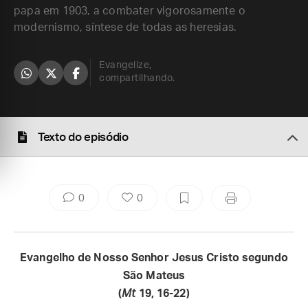
papa em 1903, a combater vigorosamente o
modernismo, síntese de todas as heresias.
Evangelize,
compartilhando.
Texto do episódio
0
0
Evangelho de Nosso Senhor Jesus Cristo segundo
São Mateus
(
Mt
19, 16-22)