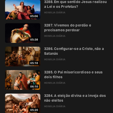
3288. Em que sentido Jesus realizou
a Lei e os Profetas?
HOMILIA DIÁRIA
05:06
3287. Vivemos do perdão e
precisamos perdoar
HOMILIA DIÁRIA
05:38
3286. Configurar-se a Cristo, não a
Satanás
HOMILIA DIÁRIA
05:18
3285. O Pai misericordioso e seus
dois filhos
HOMILIA DIÁRIA
06:10
3284. A eleição divina e a inveja dos
não eleitos
HOMILIA DIÁRIA
05:20