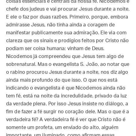
coisas essenciais e centrais da nossa fé. Nicodemos é
chefe dos judeus e vai procurar Jesus durante a noite.
E ele o faz por duas razões. Primeiro, porque, embora
admirasse Jesus, não tinha ainda a coragem de
manifestar publicamente sua admiração. Ele via com
clareza que os sinais e prodígios feitos por Cristo não
podiam ser coisa humana: vinham de Deus.
Nicodemos já compreendeu que Jesus tem algo de
sobrenatural. Mas o evangelista S. João, ao notar que
o rabino procurou Jesus durante a noite, nos diz algo
ainda mais profundo do que isso. O que nos está
indicando o evangelista é que Nicodemos ainda não
tem fé, está na noite da incredulidade, privado da luz
da verdade plena. Por isso Jesus insiste no diálogo, a
fim de fazer a fé surgir no coração dele. Mas o que é a
verdadeira fé? A verdadeira fé é ver que Cristo não é
somente um profeta, um enviado do alto, alguém
importante, um iluminado, como afirmam essas