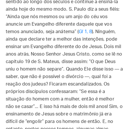
sentido ao longo dos séculos e continue a ensiná-la
ainda hoje do mesmo modo. S. Paulo diz a seus fiéis:
“Ainda que nós mesmos ou um anjo do céu vos
anuncie um Evangelho diferente daquele que vos
temos anunciado, seja anátema” (
Gl
1, 8
). Ninguém,
ainda que declare ter a melhor das intenções, pode
ensinar um Evangelho diferente do de Jesus. Dois mil
anos atrás, Nosso Senhor Jesus Cristo, como se lê no
capítulo 19 de S. Mateus, disse assim: “O que Deus
uniu o homem não separe”. Quando Ele disse isso — a
saber, que não é possível o divórcio —, qual foi a
reação dos judeus? Ficaram escandalizados. Os
próprios discípulos confessaram: “Se essa é a
situação do homem com a mulher, então é melhor
não se casar”... E isso há mais de dois mil anos! Sim, o
ensinamento de Jesus sobre o matrimônio já era
difícil de “engolir” para os homens de então. E, no