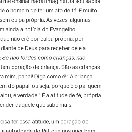
 me ensinar nada! Imagine! Já sou sábio!”
e o homem de ter um ato de fé. É muito
 sem culpa própria. Às vezes, algumas
 ainda a notícia do Evangelho.
 que não crê por culpa própria, por
 diante de Deus para receber dele a
:
Se não fordes como crianças, não
 tem coração de criança. São as crianças
a mim, papai! Diga como é!” A criança
em do papai, ou seja, porque é o pai quem
alou, é verdade!” É a atitude de fé, própria
render daquele que sabe mais.
ecisa ter essa atitude, um coração de
 a autoridade do Pai, que nos quer bem,