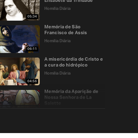
Elisabete da Trindade
Homilia Diária
05:34
Memória de São
Francisco de Assis
Homilia Diária
06:11
A misericórdia de Cristo e
a cura do hidrópico
Homilia Diária
04:56
Memória da Aparição de
Nossa Senhora de La
Salette
Homilia Diária
05:51
De onde veio a
profundidade de São
João?