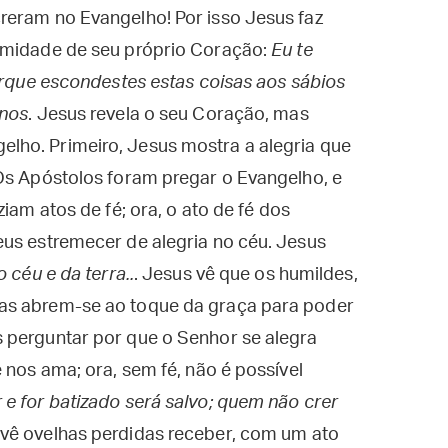
reram no Evangelho! Por isso Jesus faz
timidade de seu próprio Coração:
Eu te
porque escondestes estas coisas aos sábios
inos
. Jesus revela o seu Coração, mas
lho. Primeiro, Jesus mostra a alegria que
 Os Apóstolos foram pregar o Evangelho, e
iam atos de fé; ora, o ato de fé dos
eus estremecer de alegria no céu. Jesus
o céu e da terra..
. Jesus vê que os humildes,
as abrem-se ao toque da graça para poder
 perguntar por que o Senhor se alegra
 nos ama; ora, sem fé, não é possível
e for batizado será salvo; quem não crer
 vê ovelhas perdidas receber, com um ato