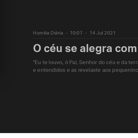
Homilia Diária
10:07
14 Jul 2021
O céu se alegra com
“Eu te louvo, ó Pai, Senhor do céu e da te
e entendidos e as revelaste aos pequeninos