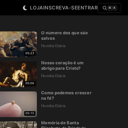
LOJA
INSCREVA-SE
ENTRAR
⌘
K
O número dos que são
salvos
Homilia Diária
05:23
Nosso coração é um
abrigo para Cristo?
Homilia Diária
05:06
Como podemos crescer
na fé?
Homilia Diária
05:15
Memória de Santa