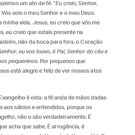
azemos um ato de fé: “
Eu creio
, Senhor,
. Vós sois o meu Senhor e o meu Deus.
da minha vida. Jesus,
eu creio
que vós me
us,
eu creio
que estais presente na
dadeiro, não da boca para fora, o Coração
Senhor; eu vos louvo, ó Pai, Senhor do céu e
 aos pequeninos
. Por pequenos que
s está alegre e feliz de ver nossos atos
Evangelho é esta: a fé anda de mãos dadas
 aos sábios e entendidos, porque os
ngelho, não o são verdadeiramente. É
 que acha que sabe. É arrogância, é