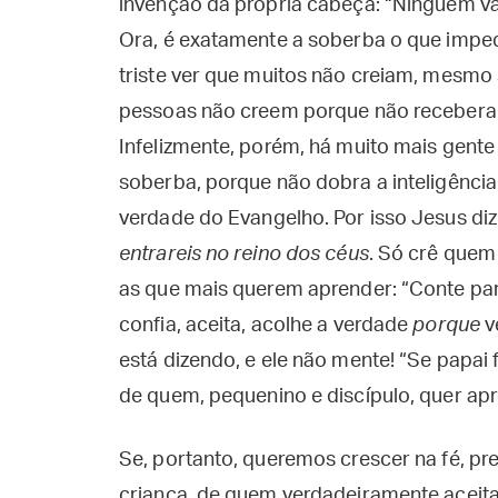
invenção da própria cabeça: “Ninguém vai
Ora, é exatamente a soberba o que imped
triste ver que muitos não creiam, mesmo
pessoas não creem porque não receberam
Infelizmente, porém, há muito mais gente
soberba, porque não dobra a inteligência
verdade do Evangelho. Por isso Jesus diz
entrareis no reino dos céus
. Só crê quem
as que mais querem aprender: “Conte par
confia, aceita, acolhe a verdade
porque
v
está dizendo, e ele não mente! “Se papai f
de quem, pequenino e discípulo, quer ap
Se, portanto, queremos crescer na fé, pr
criança, de quem verdadeiramente aceita