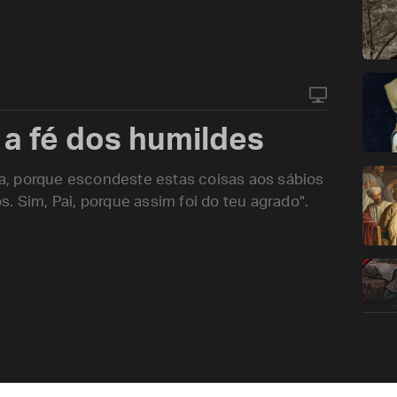
 a fé dos humildes
rra, porque escondeste estas coisas aos sábios
. Sim, Pai, porque assim foi do teu agrado”.