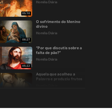
Homilia Diária
05:10
O sofrimento do Menino
divino
Homilia Diária
06:27
“Por que discutis sobre a
falta de pão?”
Homilia Diária
05:22
Aquela que acolheu a
Palavra e produziu frutos
Homilia Diária
05:23
Os pedidos do Pai-Nosso
Homilia Diária