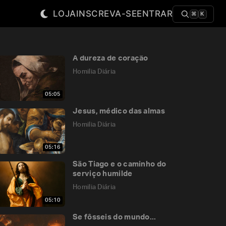
LOJA
INSCREVA-SE
ENTRAR
⌘
K
A dureza de coração
Homilia Diária
05:05
Jesus, médico das almas
Homilia Diária
05:16
São Tiago e o caminho do
serviço humilde
Homilia Diária
05:10
Se fôsseis do mundo...