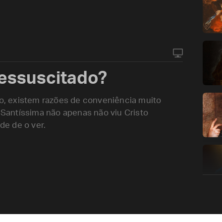
ressuscitado?
ito, existem razões de conveniência muito
a Santíssima não apenas não viu Cristo
e de o ver.