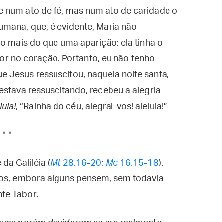
 num ato de fé, mas num ato de caridade o
umana, que, é evidente, Maria não
to mais do que uma aparição: ela tinha o
rior no coração. Portanto, eu não tenho
 Jesus ressuscitou, naquela noite santa,
estava ressuscitando, recebeu a alegria
luia!
, “Rainha do céu, alegrai-vos! aleluia!”
* * *
a Galiléia (
Mt
28,16-20
;
Mc
16,15-18
). —
tos, embora alguns pensem, sem todavia
te Tabor.