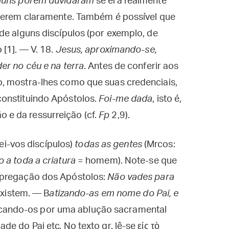
lguns porém duvidaram
se era realmente
 verem claramente. Também é possível que
de alguns discípulos (por exemplo, de
 [1]. — V. 18.
Jesus, aproximando-se,
er no céu e na terra
. Antes de conferir aos
, mostra-lhes como que suas credenciais,
constituindo Apóstolos.
Foi-me dada
, isto é,
e da ressurreição (cf.
Fp
2,9).
ei-vos discípulos)
todas as gentes
(Mrcos:
 a toda a criatura
= homem). Note-se que
 pregação dos Apóstolos:
Não vades para
existem. — B
atizando-as em nome do Pai, e
ificando-os por uma ablução sacramental
e do Pai etc. No texto gr. lê-se εἰς τὸ