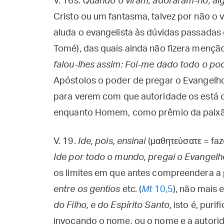
V. 16s.
Quando o viram, adoraram-no, a
Cristo ou um fantasma, talvez por não o
aluda o evangelista às dúvidas passadas 
Tomé), das quais ainda não fizera menção
falou-lhes assim: Foi-me dado todo o pod
Apóstolos o poder de pregar o Evangelho
para verem com que autoridade os está 
enquanto Homem, como prêmio da paixão 
V. 19.
Ide, pois, ensinai
(μαθητεύσατε = faz
Ide por todo o mundo, pregai o Evangelho
os limites em que antes compreendera a
entre os gentios
etc. (
Mt
10,5
), não mais 
do Filho, e do Espírito Santo
, isto é, pur
invocando o nome, ou o nome e a autoridad