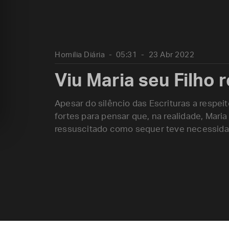
Homilia Diária
05:31
23 Abr 2022
Viu Maria seu Filho 
Apesar do silêncio das Escrituras a respe
fortes para pensar que, na realidade, Mari
ressuscitado como sequer teve necessidad