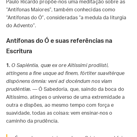
Paulo Ricardo propõe-nos uma meditação sobre as
“Antífonas Maiores”, também conhecidas como
“Antífonas do Ó”, consideradas “a medula da liturgia
do Advento”.
Antífonas do Ó e suas referências na
Escritura
1.
O Sapiéntia, quæ ex ore Altíssimi prodiísti,
attíngens a fine usque ad finem, fórtiter suavitérque
dispónens ómnia: veni ad docéndum nos viam
prudéntiæ.
— Ó Sabedoria, que, saindo da boca do
Altíssimo, atinges o universo de uma extremidade a
outra e dispões, ao mesmo tempo com força e
suavidade, todas as coisas: vem ensinar-nos o
caminho da prudência.