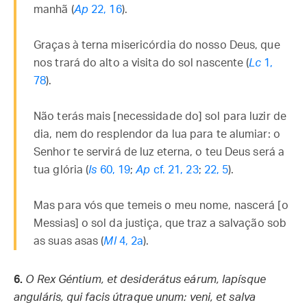
manhã (
Ap
22, 16
).
Graças à terna misericórdia do nosso Deus, que
nos trará do alto a visita do sol nascente (
Lc
1,
78
).
Não terás mais [necessidade do] sol para luzir de
dia, nem do resplendor da lua para te alumiar: o
Senhor te servirá de luz eterna, o teu Deus será a
tua glória (
Is
60, 19
;
Ap
cf. 21, 23
;
22, 5
).
Mas para vós que temeis o meu nome, nascerá [o
Messias] o sol da justiça, que traz a salvação sob
as suas asas (
Ml
4, 2a
).
6.
O Rex Géntium, et desiderátus eárum, lapísque
anguláris, qui facis útraque unum: veni, et salva