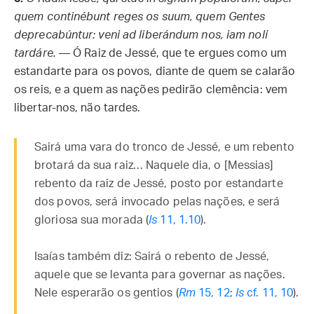
quem continébunt reges os suum, quem Gentes
deprecabúntur: veni ad liberándum nos, iam noli
tardáre.
— Ó Raiz de Jessé, que te ergues como um
estandarte para os povos, diante de quem se calarão
os reis, e a quem as nações pedirão clemência: vem
libertar-nos, não tardes.
Sairá uma vara do tronco de Jessé, e um rebento
brotará da sua raiz… Naquele dia, o [Messias]
rebento da raiz de Jessé, posto por estandarte
dos povos, será invocado pelas nações, e será
gloriosa sua morada (
Is
11, 1.10
).
Isaías também diz: Sairá o rebento de Jessé,
aquele que se levanta para governar as nações.
Nele esperarão os gentios (
Rm
15, 12
;
Is
cf. 11, 10
).