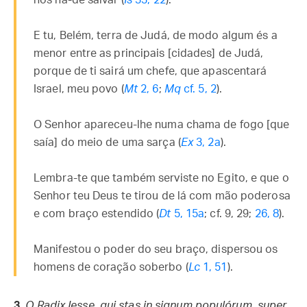
nos há-de salvar (
Is
33, 22
).
E tu, Belém, terra de Judá, de modo algum és a
menor entre as principais [cidades] de Judá,
porque de ti sairá um chefe, que apascentará
Israel, meu povo (
Mt
2, 6
;
Mq
cf. 5, 2
).
O Senhor apareceu-lhe numa chama de fogo [que
saía] do meio de uma sarça (
Ex
3, 2a
).
Lembra-te que também serviste no Egito, e que o
Senhor teu Deus te tirou de lá com mão poderosa
e com braço estendido (
Dt
5, 15a
; cf. 9, 29;
26, 8
).
Manifestou o poder do seu braço, dispersou os
homens de coração soberbo (
Lc
1, 51
).
3.
O Radix Iesse, qui stas in signum populórum, super