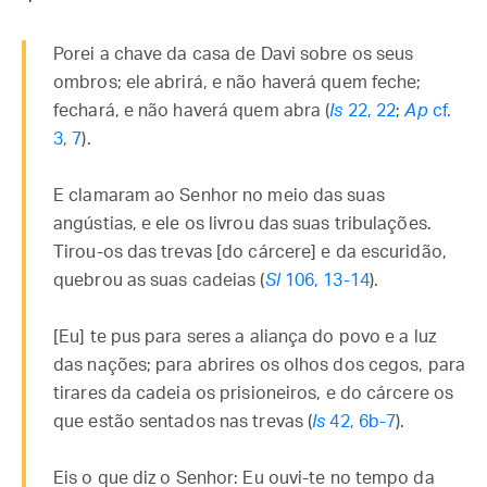
Porei a chave da casa de Davi sobre os seus
ombros; ele abrirá, e não haverá quem feche;
fechará, e não haverá quem abra (
Is
22, 22
;
Ap
cf.
3, 7
).
E clamaram ao Senhor no meio das suas
angústias, e ele os livrou das suas tribulações.
Tirou-os das trevas [do cárcere] e da escuridão,
quebrou as suas cadeias (
Sl
106, 13-14
).
[Eu] te pus para seres a aliança do povo e a luz
das nações; para abrires os olhos dos cegos, para
tirares da cadeia os prisioneiros, e do cárcere os
que estão sentados nas trevas (
Is
42, 6b-7
).
Eis o que diz o Senhor: Eu ouvi-te no tempo da