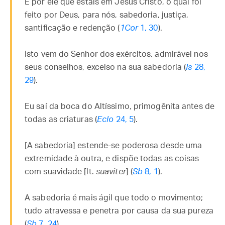
É por ele que estais em Jesus Cristo, o qual foi
feito por Deus, para nós, sabedoria, justiça,
santificação e redenção (
1Cor
1, 30
).
Isto vem do Senhor dos exércitos, admirável nos
seus conselhos, excelso na sua sabedoria (
Is
28,
29
).
Eu saí da boca do Altíssimo, primogênita antes de
todas as criaturas (
Eclo
24, 5
).
[A sabedoria] estende-se poderosa desde uma
extremidade à outra, e dispõe todas as coisas
com suavidade [lt.
suaviter
] (
Sb
8, 1
).
A sabedoria é mais ágil que todo o movimento;
tudo atravessa e penetra por causa da sua pureza
(
Sb
7, 24
).