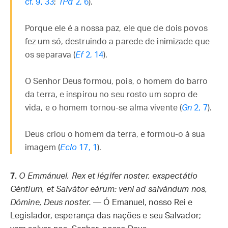
cf. 9, 33
;
1Pd
2, 6
).
Porque ele é a nossa paz, ele que de dois povos
fez um só, destruindo a parede de inimizade que
os separava (
Ef
2, 14
).
O Senhor Deus formou, pois, o homem do barro
da terra, e inspirou no seu rosto um sopro de
vida, e o homem tornou-se alma vivente (
Gn
2, 7
).
Deus criou o homem da terra, e formou-o à sua
imagem (
Eclo
17, 1
).
7.
O Emmánuel, Rex et légifer noster, exspectátio
Géntium, et Salvátor eárum: veni ad salvándum nos,
Dómine, Deus noster.
— Ó Emanuel, nosso Rei e
Legislador, esperança das nações e seu Salvador;