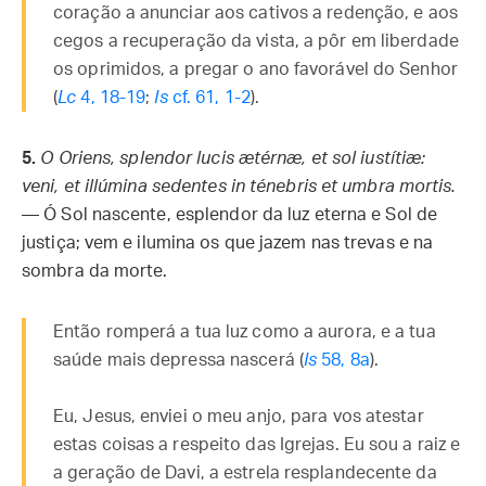
coração a anunciar aos cativos a redenção, e aos
cegos a recuperação da vista, a pôr em liberdade
os oprimidos, a pregar o ano favorável do Senhor
(
Lc
4, 18-19
;
Is
cf. 61, 1-2
).
5.
O Oriens, splendor lucis ætérnæ, et sol iustítiæ:
veni, et illúmina sedentes in ténebris et umbra mortis.
— Ó Sol nascente, esplendor da luz eterna e Sol de
justiça; vem e ilumina os que jazem nas trevas e na
sombra da morte.
Então romperá a tua luz como a aurora, e a tua
saúde mais depressa nascerá (
Is
58, 8a
).
Eu, Jesus, enviei o meu anjo, para vos atestar
estas coisas a respeito das Igrejas. Eu sou a raiz e
a geração de Davi, a estrela resplandecente da