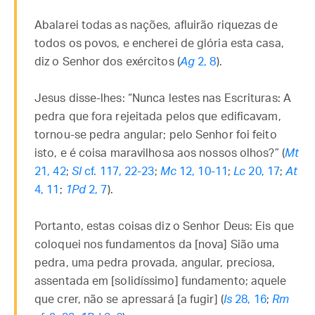
Abalarei todas as nações, afluirão riquezas de
todos os povos, e encherei de glória esta casa,
diz o Senhor dos exércitos (
Ag
2, 8
).
Jesus disse-lhes: “Nunca lestes nas Escrituras: A
pedra que fora rejeitada pelos que edificavam,
tornou-se pedra angular; pelo Senhor foi feito
isto, e é coisa maravilhosa aos nossos olhos?” (
Mt
21, 42
;
Sl
cf. 117, 22-23
;
Mc
12, 10-11
;
Lc
20, 17
;
At
4, 11
;
1Pd
2, 7
).
Portanto, estas coisas diz o Senhor Deus: Eis que
coloquei nos fundamentos da [nova] Sião uma
pedra, uma pedra provada, angular, preciosa,
assentada em [solidíssimo] fundamento; aquele
que crer, não se apressará [a fugir] (
Is
28, 16
;
Rm