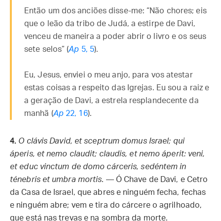
Então um dos anciões disse-me: “Não chores; eis
que o leão da tribo de Judá, a estirpe de Davi,
venceu de maneira a poder abrir o livro e os seus
sete selos” (
Ap
5, 5
).
Eu, Jesus, enviei o meu anjo, para vos atestar
estas coisas a respeito das Igrejas. Eu sou a raiz e
a geração de Davi, a estrela resplandecente da
manhã (
Ap
22, 16
).
4.
O clávis David, et sceptrum domus Israel; qui
áperis, et nemo claudit; claudis, et nemo áperit: veni,
et educ vinctum de domo cárceris, sedéntem in
ténebris et umbra mortis
. — Ó Chave de Davi, e Cetro
da Casa de Israel, que abres e ninguém fecha, fechas
e ninguém abre; vem e tira do cárcere o agrilhoado,
que está nas trevas e na sombra da morte.