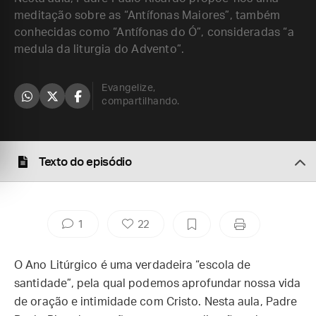
meditação sobre as “Antífonas Maiores”, também
conhecidas como “Antífonas do Ó”, consideradas “a
medula da liturgia do Advento”.
Evangelize,
compartilhando.
Texto do episódio
1
22
O Ano Litúrgico é uma verdadeira “escola de
santidade”, pela qual podemos aprofundar nossa vida
de oração e intimidade com Cristo. Nesta aula, Padre