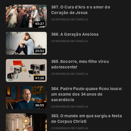
367. O Cura d’Ars e o amor do
Coração de Jesus
CONVERSAS DE FAMÍLIA
45:27
366. A Geração Ansiosa
CONVERSAS DE FAMÍLIA
25:52
365. Socorro, meu filho virou
adolescente!
CONVERSAS DE FAMÍLIA
41:26
364. Padre Paulo quase ficou louco:
um exame dos 34 anos de
sacerdócio
36:55
CONVERSAS DE FAMÍLIA
363. O mundo em que surgiu a festa
de Corpus Christi
CONVERSAS DE FAMÍLIA