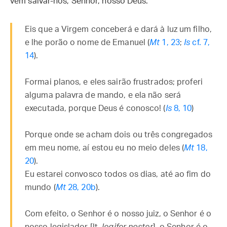
vem salvar-nos, Senhor, nosso Deus.
Eis que a Virgem conceberá e dará à luz um filho,
e lhe porão o nome de Emanuel (
Mt
1, 23
;
Is
cf. 7,
14
).
Formai planos, e eles sairão frustrados; proferi
alguma palavra de mando, e ela não será
executada, porque Deus é conosco! (
Is
8, 10
)
Porque onde se acham dois ou três congregados
em meu nome, aí estou eu no meio deles (
Mt
18,
20
).
Eu estarei convosco todos os dias, até ao fim do
mundo (
Mt
28, 20b
).
Com efeito, o Senhor é o nosso juiz, o Senhor é o