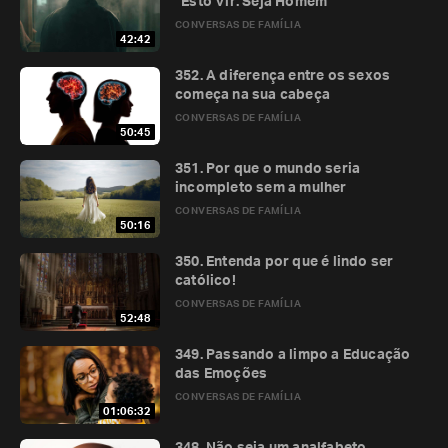
“Esto Vir: Seja Homem”
CONVERSAS DE FAMÍLIA
42:42
352. A diferença entre os sexos
começa na sua cabeça
CONVERSAS DE FAMÍLIA
50:45
351. Por que o mundo seria
incompleto sem a mulher
CONVERSAS DE FAMÍLIA
50:16
350. Entenda por que é lindo ser
católico!
CONVERSAS DE FAMÍLIA
52:48
349. Passando a limpo a Educação
das Emoções
CONVERSAS DE FAMÍLIA
01:06:32