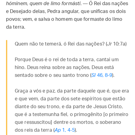
hóminem, quem de limo formásti
. — Ó Rei das nações
e Desejado delas, Pedra angular, que unificas os dois
povos; vem, e salva o homem que formaste do limo
da terra.
Quem não te temerá, ó Rei das nações? (
Jr
10:7a)
Porque Deus é o rei de toda a terra, cantai um
hino. Deus reina sobre as nações, Deus está
sentado sobre o seu santo trono (
Sl
46, 8-9
).
Graça a vós e paz, da parte daquele que é, que era
e que vem, da parte dos sete espíritos que estão
diante do seu trono, e da parte de Jesus Cristo,
que é a testemunha fiel, o primogênito [o primeiro
que ressuscitou] dentre os mortos, o soberano
dos reis da terra (
Ap
1, 4-5
).