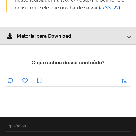
nosso legislador [lt.
legifer noster
], o Senhor é o
nosso rei, é ele que nos há-de salvar (
Is
33, 22
).
Material para Download
O que achou desse conteúdo?
enviar
episódios