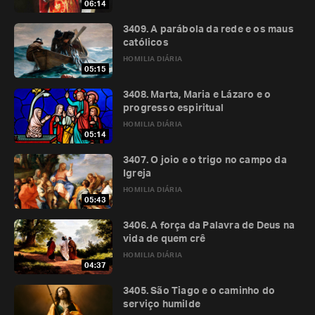
06:14
3409. A parábola da rede e os maus
católicos
HOMILIA DIÁRIA
05:15
3408. Marta, Maria e Lázaro e o
progresso espiritual
HOMILIA DIÁRIA
05:14
3407. O joio e o trigo no campo da
Igreja
HOMILIA DIÁRIA
05:43
3406. A força da Palavra de Deus na
vida de quem crê
HOMILIA DIÁRIA
04:37
3405. São Tiago e o caminho do
serviço humilde