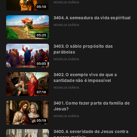
HOMILIA DIÁRIA
05:10
3404. A semeadura da vida espiritual
HOMILIA DIÁRIA
05:25
3403. O sábio propósito das
parábolas
HOMILIA DIÁRIA
05:05
3402. O exemplo vivo de que a
santidade não é impossível
HOMILIA DIÁRIA
07:16
3401. Como fazer parte da família de
Jesus?
HOMILIA DIÁRIA
05:19
3400. A severidade de Jesus contra