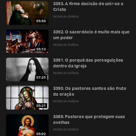
3393. A firme decisão de unir-se a
Cristo
HOMILIA DIÁRIA
05:50
3392. O sacerdócio é muito mais que
um poder
HOMILIA DIÁRIA
05:13
3391. O porquê das perseguições
dentro da Igreja
HOMILIA DIÁRIA
07:25
3390. Os pastores santos são fruto
da oração
HOMILIA DIÁRIA
05:21
3389. Pastores que protegem suas
ovelhas
HOMILIA DIÁRIA
05:02