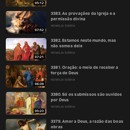
05:12
3383. As provações da Igreja e a
permissão divina
HOMILIA DIÁRIA
07:52
3382. Estamos neste mundo, mas
não somos dele
HOMILIA DIÁRIA
07:21
3381. Oração: o meio de receber a
força de Deus
HOMILIA DIÁRIA
06:39
3380. Só os submissos são ouvidos
por Deus
HOMILIA DIÁRIA
05:23
3379. Amor a Deus, a razão das boas
obras