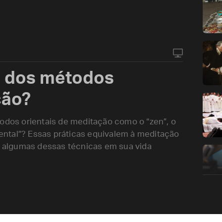
a dos métodos
ção?
todos orientais de meditação como o “zen”, o
ntal”? Essas práticas equivalem à meditação
ar algumas dessas técnicas em sua vida