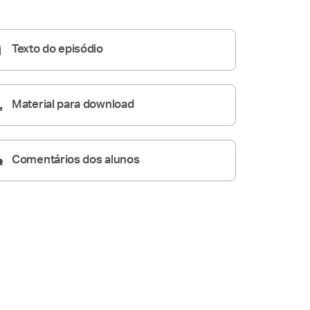
Católica?
A Resposta Católica
09:40
Texto do episódio
Material para download
Comentários dos alunos