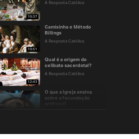
A Resposta Católica
10:37
Camisinha e Método
Billings
A Resposta Católica
10:51
Qual é a origem do
celibato sacerdotal?
A Resposta Católica
12:43
O que a Igreja ensina
sobre a fecundação
artificial?
A Resposta Católica
09:57
O que é necessário para a
validade dos
sacramentos na Igreja