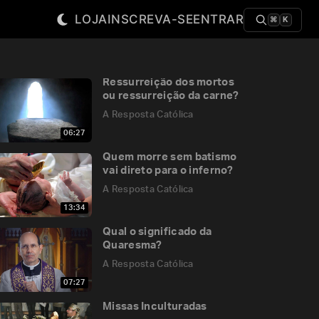
LOJA
INSCREVA-SE
ENTRAR
⌘
K
Ressurreição dos mortos
ou ressurreição da carne?
A Resposta Católica
06:27
Quem morre sem batismo
vai direto para o inferno?
A Resposta Católica
13:34
Qual o significado da
Quaresma?
A Resposta Católica
07:27
Missas Inculturadas