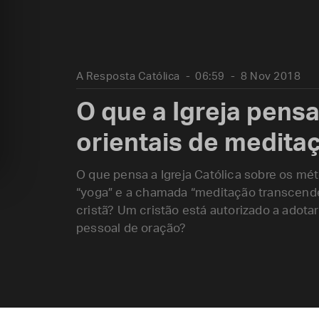
A Resposta Católica
06:59
8 Nov 2018
O que a Igreja pens
orientais de medita
O que pensa a Igreja Católica sobre os mé
“yoga” e a chamada “meditação transcende
cristã? Um cristão está autorizado a adot
pessoal de oração?