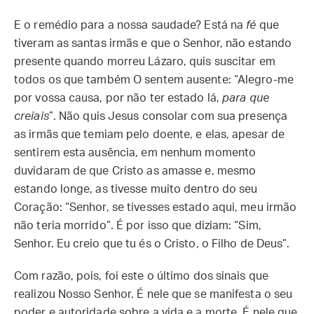
E o remédio para a nossa saudade? Está na
fé
que
tiveram as santas irmãs e que o Senhor, não estando
presente quando morreu Lázaro, quis suscitar em
todos os que também O sentem ausente: “Alegro-me
por vossa causa, por não ter estado lá,
para que
creiais
”. Não quis Jesus consolar com sua presença
as irmãs que temiam pelo doente, e elas, apesar de
sentirem esta ausência, em nenhum momento
duvidaram de que Cristo as amasse e, mesmo
estando longe, as tivesse muito dentro do seu
Coração: “Senhor, se tivesses estado aqui, meu irmão
não teria morrido”. É por isso que diziam: “Sim,
Senhor. Eu creio que tu és o Cristo, o Filho de Deus”.
Com razão, pois, foi este o último dos sinais que
realizou Nosso Senhor. É nele que se manifesta o seu
poder e autoridade sobre a vida e a morte. É nele que