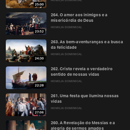
HOMILIA DOMINICAL
25:00
264. O amor aos inimigos e a
misericórdia de Deus
HOMILIA DOMINICAL
23:52
263. As bem-aventuranças e a busca
da felicidade
HOMILIA DOMINICAL
24:30
262. Cristo revela o verdadeiro
sentido de nossas vidas
HOMILIA DOMINICAL
22:28
261. Uma festa que ilumina nossas
vidas
HOMILIA DOMINICAL
27:06
260. A Revelação do Messias e a
alegria de sermos amados