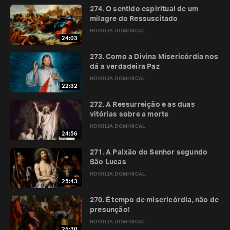
274. O sentido espiritual de um
milagre do Ressuscitado
HOMILIA DOMINICAL
24:03
273. Como a Divina Misericórdia nos
dá a verdadeira Paz
HOMILIA DOMINICAL
22:32
272. A Ressurreição e as duas
vitórias sobre a morte
HOMILIA DOMINICAL
24:56
271. A Paixão do Senhor segundo
São Lucas
HOMILIA DOMINICAL
25:43
270. É tempo de misericórdia, não de
presunção!
HOMILIA DOMINICAL
25:30