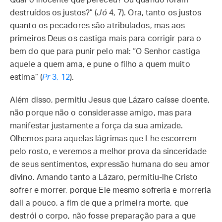
Qual o inocente que pereceu? Ou quando foram
destruídos os justos?” (
Jó
4, 7). Ora, tanto os justos
quanto os pecadores são atribulados, mas aos
primeiros Deus os castiga mais para corrigir para o
bem do que para punir pelo mal: “O Senhor castiga
aquele a quem ama, e pune o filho a quem muito
estima” (
Pr
3, 12
).
Além disso, permitiu Jesus que Lázaro caísse doente,
não porque não o considerasse amigo, mas para
manifestar justamente a força da sua amizade.
Olhemos para aquelas lágrimas que Lhe escorrem
pelo rosto, e veremos a melhor prova da sinceridade
de seus sentimentos, expressão humana do seu amor
divino. Amando tanto a Lázaro, permitiu-lhe Cristo
sofrer e morrer, porque Ele mesmo sofreria e morreria
dali a pouco, a fim de que a primeira morte, que
destrói o corpo, não fosse preparação para a que