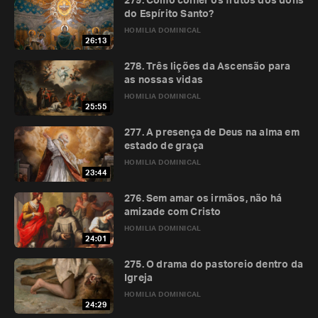
279. Como colher os frutos dos dons
do Espírito Santo?
HOMILIA DOMINICAL
26:13
278. Três lições da Ascensão para
as nossas vidas
HOMILIA DOMINICAL
25:55
277. A presença de Deus na alma em
estado de graça
HOMILIA DOMINICAL
23:44
276. Sem amar os irmãos, não há
amizade com Cristo
HOMILIA DOMINICAL
24:01
275. O drama do pastoreio dentro da
Igreja
HOMILIA DOMINICAL
24:29