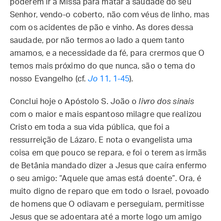
poderem ir à Missa para matar a saudade do seu
Senhor, vendo-o coberto, não com véus de linho, mas
com os acidentes de pão e vinho. As dores dessa
saudade, por não termos ao lado a quem tanto
amamos, e a necessidade da fé, para crermos que O
temos mais próximo do que nunca, são o tema do
nosso Evangelho (cf.
Jo
11, 1-45
).
Conclui hoje o Apóstolo S. João o
livro dos sinais
com o maior e mais espantoso milagre que realizou
Cristo em toda a sua vida pública, que foi a
ressurreição de Lázaro. E nota o evangelista uma
coisa em que pouco se repara, e foi o terem as irmãs
de Betânia mandado dizer a Jesus que caíra enfermo
o seu amigo: “Aquele que amas está doente”. Ora, é
muito digno de reparo que em todo o Israel, povoado
de homens que O odiavam e perseguiam, permitisse
Jesus que se adoentara até a morte logo um amigo