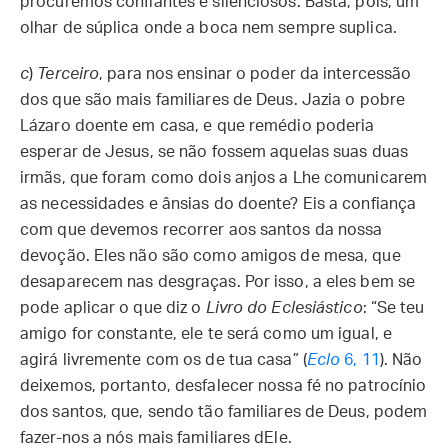
procuremos confiantes e silenciosos. Basta, pois, um
olhar de súplica onde a boca nem sempre suplica.
c
)
Terceiro
, para nos ensinar o poder da intercessão
dos que são mais familiares de Deus. Jazia o pobre
Lázaro doente em casa, e que remédio poderia
esperar de Jesus, se não fossem aquelas suas duas
irmãs, que foram como dois anjos a Lhe comunicarem
as necessidades e ânsias do doente? Eis a confiança
com que devemos recorrer aos santos da nossa
devoção. Eles não são como amigos de mesa, que
desaparecem nas desgraças. Por isso, a eles bem se
pode aplicar o que diz o
Livro do Eclesiástico
: “Se teu
amigo for constante, ele te será como um igual, e
agirá livremente com os de tua casa” (
Eclo
6, 11
). Não
deixemos, portanto, desfalecer nossa fé no patrocínio
dos santos, que, sendo tão familiares de Deus, podem
fazer-nos a nós mais familiares dEle.