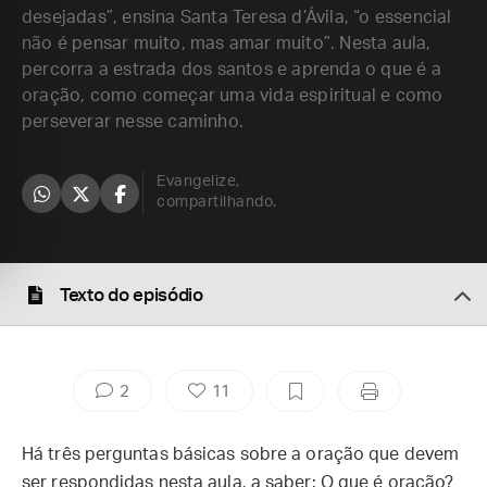
desejadas”, ensina Santa Teresa d’Ávila, “o essencial
não é pensar muito, mas amar muito”. Nesta aula,
percorra a estrada dos santos e aprenda o que é a
oração, como começar uma vida espiritual e como
perseverar nesse caminho.
Evangelize,
compartilhando.
Texto do episódio
2
11
Há três perguntas básicas sobre a oração que devem
ser respondidas nesta aula, a saber: O que é oração?