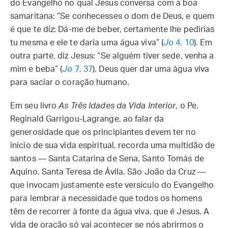
do Evangelho no qual Jesus conversa com a boa
samaritana: “Se conhecesses o dom de Deus, e quem
é que te diz: Dá-me de beber, certamente lhe pedirias
tu mesma e ele te daria uma água viva” (
Jo
4, 10
). Em
outra parte, diz Jesus: “Se alguém tiver sede, venha a
mim e beba” (
Jo
7, 37
). Deus quer dar uma água viva
para saciar o coração humano.
Em seu livro
As Três Idades da Vida Interior
, o Pe.
Reginald Garrigou-Lagrange, ao falar da
generosidade que os principiantes devem ter no
início de sua vida espiritual, recorda uma multidão de
santos — Santa Catarina de Sena, Santo Tomás de
Aquino, Santa Teresa de Ávila, São João da Cruz —
que invocam justamente este versículo do Evangelho
para lembrar a necessidade que todos os homens
têm de recorrer à fonte da água viva, que é Jesus. A
vida de oração só vai acontecer se nós abrirmos o