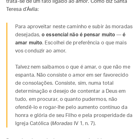
trata-se de um fato ligado ao
amor
. Como diz Santa
Teresa d’Ávila:
Para aproveitar neste caminho e subir às moradas
desejadas,
o essencial não é pensar muito
—
é
amar muito
. Escolhei de preferência o que mais
vos conduzir ao amor.
Talvez nem saibamos o que é amar, o que não me
espanta. Não consiste o amor em ser favorecido
de consolações. Consiste, sim, numa total
determinação e desejo de contentar a Deus em
tudo, em procurar, o quanto pudermos, não
ofendê-lo e rogar-lhe pelo aumento contínuo da
honra e glória de seu Filho e pela prosperidade da
Igreja Católica (
Moradas
IV 1, n. 7).