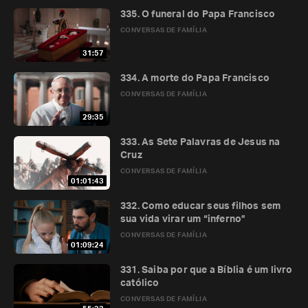
335. O funeral do Papa Francisco
CONVERSAS DE FAMÍLIA
31:57
334. A morte do Papa Francisco
CONVERSAS DE FAMÍLIA
29:35
333. As Sete Palavras de Jesus na
Cruz
CONVERSAS DE FAMÍLIA
01:01:43
332. Como educar seus filhos sem
sua vida virar um “inferno”
CONVERSAS DE FAMÍLIA
01:09:24
331. Saiba por que a Bíblia é um livro
católico
CONVERSAS DE FAMÍLIA