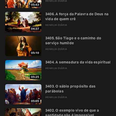
HOMILIA DIÁRIA
05:43
3406. A força da Palavra de Deus na
vida de quem crê
HOMILIA DIÁRIA
04:37
3405. São Tiago e o caminho do
serviço humilde
HOMILIA DIÁRIA
05:10
3404. A semeadura da vida espiritual
HOMILIA DIÁRIA
05:25
3403. O sábio propósito das
parábolas
HOMILIA DIÁRIA
05:05
3402. O exemplo vivo de que a
santidade não é impossível