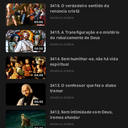
3416. O verdadeiro sentido da
renúncia cristã
HOMILIA DIÁRIA
05:00
3415. A Transfiguração e o mistério
do rebaixamento de Deus
HOMILIA DIÁRIA
06:50
3414. Sem humilhar-se, não há vida
espiritual
HOMILIA DIÁRIA
04:49
3413. O confessor que fez o diabo
tremer
HOMILIA DIÁRIA
06:46
3412. Sem intimidade com Deus,
iremos afundar
HOMILIA DIÁRIA