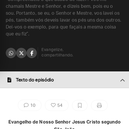
chamais Mestre e Senhor, e dizeis bem, pois eu o
sou. Portanto, se eu, o Senhor e Mestre, vos lavei os
pés, também vós deveis lavar os pés uns dos outros.
Dei-vos o exemplo, para que façais a mesma coisa
que eu fiz”.
Evangelize,
compartilhando.
Texto do episódio
10
54
Evangelho de Nosso Senhor Jesus Cristo segundo