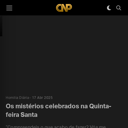
Homilia Diária
17 Abr 2025
Os mistérios celebrados na Quinta-
feira Santa
“Compreendeis o que acabo de fazer? Vós me