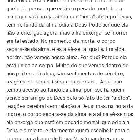
nos enviou o seu Filho. Temos de nos dar conta de
que toda pessoa que está em pecado mortal, por
mais que vá à igreja, ainda que “sinta” afeto por Deus,
tem no fundo da alma ódio a Deus. Pode ser que ela
não o enxergue agora, mas o irá enxergar se morrer
em tal estado. No momento da morte, o corpo
separa-se da alma, e esta vê-se tal qual é. Em vida,
porém, não vemos nossa alma. Por quê? Porque ela
está unida ao corpo. Muito do que vemos dentro de
nós pertence à alma, são sentimentos do cérebro,
reações corporais, físicas, passionais… Aqui, não
temos acesso ao fundo da alma, por isso há quem
pense ser amigo de Deus pelo só fato de ter “afetos”,
reações cerebrais em relação a Deus; mas, na hora da
morte, o corpo separa-se da alma, e a alma vê-se nua:
ela enxerga que está em pecado mortal, que odeia a
Deus e o rejeita, é ela mesma quem escolhe ir para o
inferno, para longe de Deus. Mas “quando éramos