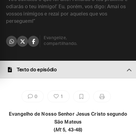
odiarás o teu inimigo!’ Eu, porém, vos digo: Amai os
vossos inimigos e rezai por aqueles que vos
perseguem!”
Evangelize,
compartilhando.
Texto do episódio
0
1
Evangelho de Nosso Senhor Jesus Cristo segundo
São Mateus
(
Mt
5, 43-48)