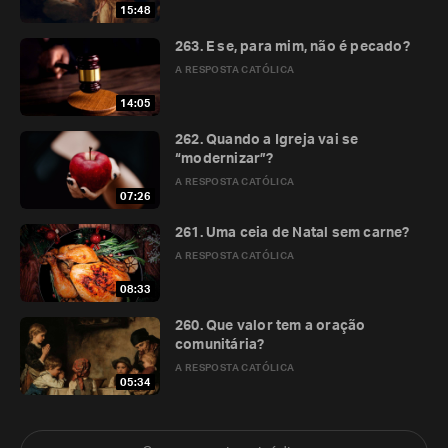
15:48
263. E se, para mim, não é pecado?
A RESPOSTA CATÓLICA
14:05
262. Quando a Igreja vai se
“modernizar”?
A RESPOSTA CATÓLICA
07:26
261. Uma ceia de Natal sem carne?
A RESPOSTA CATÓLICA
08:33
260. Que valor tem a oração
comunitária?
A RESPOSTA CATÓLICA
05:34