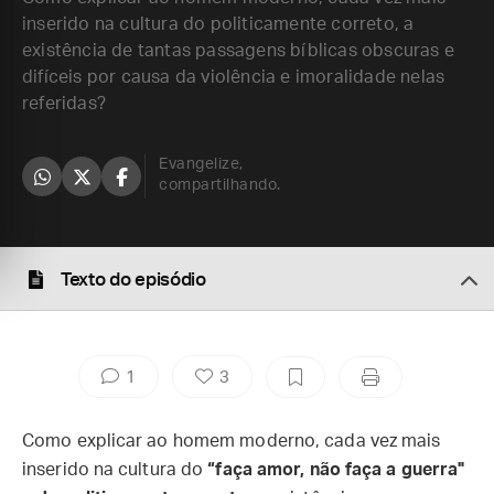
inserido na cultura do politicamente correto, a
existência de tantas passagens bíblicas obscuras e
difíceis por causa da violência e imoralidade nelas
referidas?
Evangelize,
compartilhando.
Texto do episódio
1
3
Como explicar ao homem moderno, cada vez mais
inserido na cultura do
“faça amor, não faça a guerra"