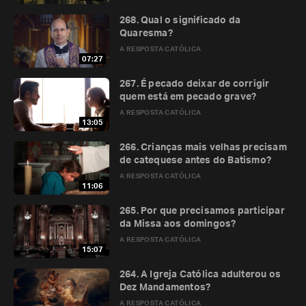
268. Qual o significado da
Quaresma?
A RESPOSTA CATÓLICA
07:27
267. É pecado deixar de corrigir
quem está em pecado grave?
A RESPOSTA CATÓLICA
13:05
266. Crianças mais velhas precisam
de catequese antes do Batismo?
A RESPOSTA CATÓLICA
11:06
265. Por que precisamos participar
da Missa aos domingos?
A RESPOSTA CATÓLICA
15:07
264. A Igreja Católica adulterou os
Dez Mandamentos?
A RESPOSTA CATÓLICA