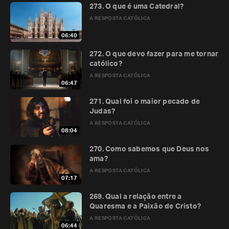
273. O que é uma Catedral?
A RESPOSTA CATÓLICA
06:40
272. O que devo fazer para me tornar
católico?
A RESPOSTA CATÓLICA
06:47
271. Qual foi o maior pecado de
Judas?
A RESPOSTA CATÓLICA
08:04
270. Como sabemos que Deus nos
ama?
A RESPOSTA CATÓLICA
07:17
269. Qual a relação entre a
Quaresma e a Paixão de Cristo?
A RESPOSTA CATÓLICA
06:44