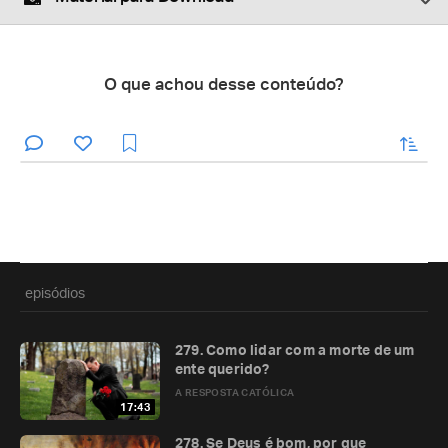
O que achou desse conteúdo?
enviar
episódios
279. Como lidar com a morte de um
ente querido?
A RESPOSTA CATÓLICA
17:43
278. Se Deus é bom, por que