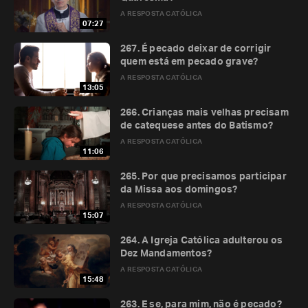
A RESPOSTA CATÓLICA
07:27
267. É pecado deixar de corrigir
quem está em pecado grave?
A RESPOSTA CATÓLICA
13:05
266. Crianças mais velhas precisam
de catequese antes do Batismo?
A RESPOSTA CATÓLICA
11:06
265. Por que precisamos participar
da Missa aos domingos?
A RESPOSTA CATÓLICA
15:07
264. A Igreja Católica adulterou os
Dez Mandamentos?
A RESPOSTA CATÓLICA
15:48
263. E se, para mim, não é pecado?