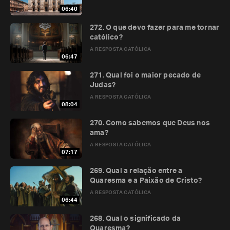
06:40
272. O que devo fazer para me tornar
católico?
A RESPOSTA CATÓLICA
06:47
271. Qual foi o maior pecado de
Judas?
A RESPOSTA CATÓLICA
08:04
270. Como sabemos que Deus nos
ama?
A RESPOSTA CATÓLICA
07:17
269. Qual a relação entre a
Quaresma e a Paixão de Cristo?
A RESPOSTA CATÓLICA
06:44
268. Qual o significado da
Quaresma?