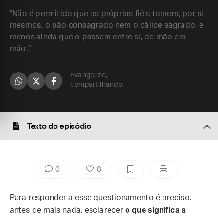
"Não é permitido que os próprios fiéis tomem, por si
mesmos, o pão consagrado nem o cálice sagrado, e
menos ainda que o passem entre si, de mão em
mão."
Evangelize,
compartilhando.
Texto do episódio
0
8
Para responder a esse questionamento é preciso,
antes de mais nada, esclarecer
o que significa a