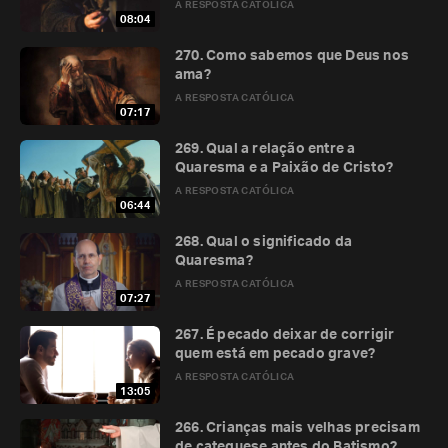
A RESPOSTA CATÓLICA
08:04
270. Como sabemos que Deus nos
ama?
A RESPOSTA CATÓLICA
07:17
269. Qual a relação entre a
Quaresma e a Paixão de Cristo?
A RESPOSTA CATÓLICA
06:44
268. Qual o significado da
Quaresma?
A RESPOSTA CATÓLICA
07:27
267. É pecado deixar de corrigir
quem está em pecado grave?
A RESPOSTA CATÓLICA
13:05
266. Crianças mais velhas precisam
de catequese antes do Batismo?