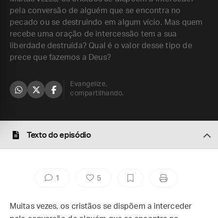
pela conversão de alguém que se encontra no
pecado ou se destruindo em algum vício. Mas quem
recebe uma oração de intercessão tem a sua
liberdade destruída? Qual é o valor desse tipo de
prece que fazemos a Deus?
Evangelize,
compartilhando.
Texto do episódio
1
5
Muitas vezes, os cristãos se dispõem a interceder