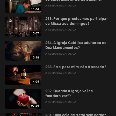
A RESPOSTA CATÓLICA
11:06
265. Por que precisamos participar
da Missa aos domingos?
A RESPOSTA CATÓLICA
15:07
264. A Igreja Católica adulterou os
Dez Mandamentos?
A RESPOSTA CATÓLICA
15:48
263. E se, para mim, não é pecado?
A RESPOSTA CATÓLICA
14:05
262. Quando a Igreja vai se
“modernizar”?
A RESPOSTA CATÓLICA
07:26
261. Uma ceia de Natal sem carne?