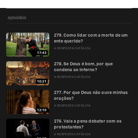
episódios
279. Como lidar com a morte de um
ente querido?
A RESPOSTA CATÓLICA
17:43
278. Se Deus é bom, por que
condena ao Inferno?
A RESPOSTA CATÓLICA
10:21
277. Por que Deus não ouve minhas
orações?
A RESPOSTA CATÓLICA
12:10
276. Vale a pena debater com os
protestantes?
A RESPOSTA CATÓLICA