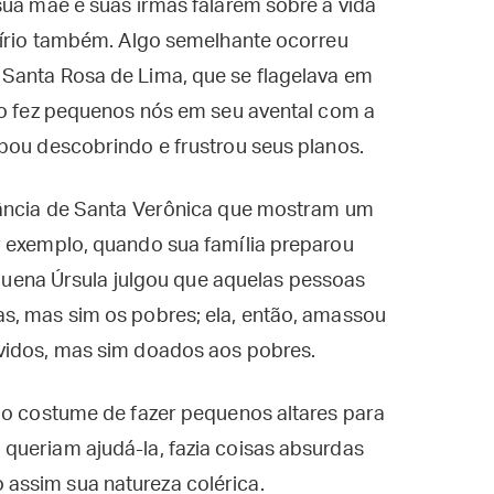
sua mãe e suas irmãs falarem sobre a vida
rtírio também. Algo semelhante ocorreu
Santa Rosa de Lima, que se flagelava em
ão fez pequenos nós em seu avental com a
bou descobrindo e frustrou seus planos.
fância de Santa Verônica que mostram um
r exemplo, quando sua família preparou
pequena Úrsula julgou que aquelas pessoas
s, mas sim os pobres; ela, então, amassou
vidos, mas sim doados aos pobres.
 o costume de fazer pequenos altares para
queriam ajudá-la, fazia coisas absurdas
assim sua natureza colérica.