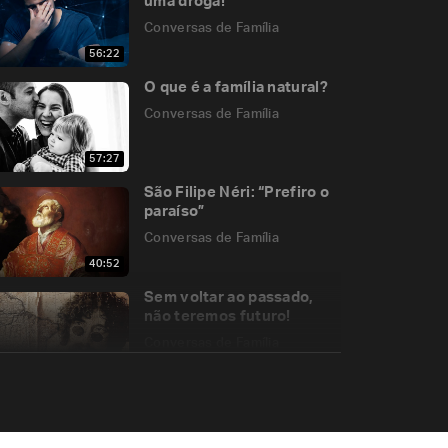
uma droga!
Conversas de Família
56:22
O que é a família natural?
Conversas de Família
57:27
São Filipe Néri: “Prefiro o
paraíso”
Conversas de Família
40:52
Sem voltar ao passado,
não teremos futuro!
Conversas de Família
51:42
15 Anos de Apostolado
Conversas de Família