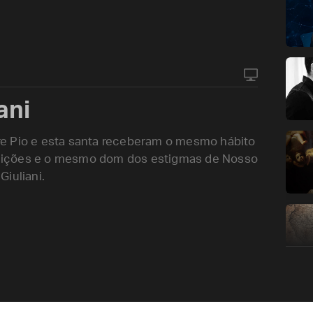
ani
e Pio e esta santa receberam o mesmo hábito
uições e o mesmo dom dos estigmas de Nosso
iuliani.