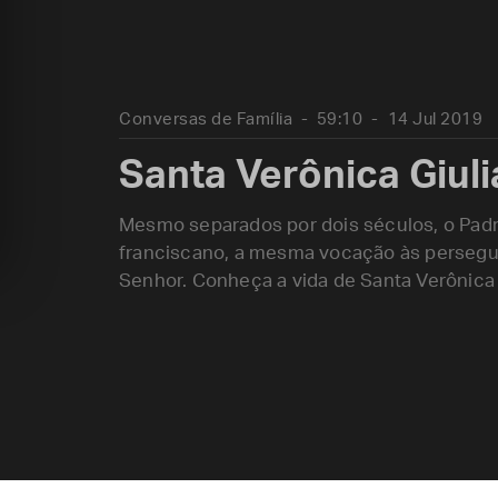
Conversas de Família
59:10
14 Jul 2019
Santa Verônica Giuli
Mesmo separados por dois séculos, o Padr
franciscano, a mesma vocação às perseg
Senhor. Conheça a vida de Santa Verônica G