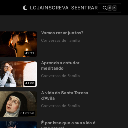
LOJA
INSCREVA-SE
ENTRAR
⌘
K
Vamos rezar juntos?
Conversas de Família
49:31
Aprenda a estudar
meditando
Conversas de Família
41:00
A vida de Santa Teresa
d'Ávila
Conversas de Família
01:09:56
É por isso que a sua vida é