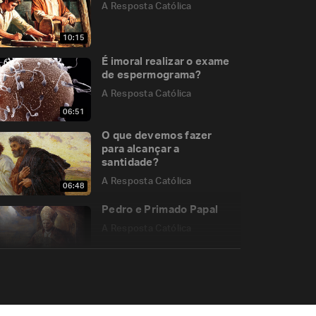
A Resposta Católica
10:15
É imoral realizar o exame
de espermograma?
A Resposta Católica
06:51
O que devemos fazer
para alcançar a
santidade?
A Resposta Católica
06:48
Pedro e Primado Papal
A Resposta Católica
08:12
Qual a missão dos anjos
da guarda?