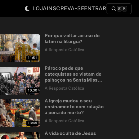
LOJA
INSCREVA-SE
ENTRAR
⌘
K
Por que voltar ao uso do
latim na liturgia?
A Resposta Católica
11:51
Pároco pede que
catequistas se vistam de
palhaços na Santa Missa,
o que fazer?
A Resposta Católica
10:30
A Igreja mudou o seu
ensinamento com relação
à pena de morte?
A Resposta Católica
13:49
A vida oculta de Jesus