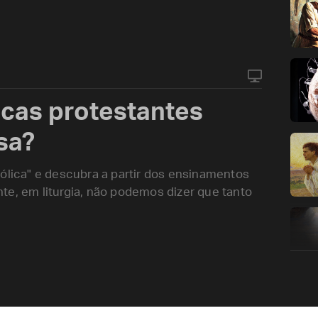
cas protestantes
sa?
tólica" e descubra a partir dos ensinamentos
te, em liturgia, não podemos dizer que tanto