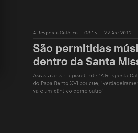
A Resposta Católica
08:15
22 Abr 2012
São permitidas músi
dentro da Santa Mis
Assista a este episódio de "A Resposta Ca
do Papa Bento XVI por que, "verdadeiramen
vale um cântico como outro".