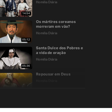
Homilia Diária
14:54
Os mártires coreanos
morreram em vão?
Homilia Diária
05:12
Santa Dulce dos Pobres e
a vida de oração
Homilia Diária
05:36
Repousar em Deus
Homilia Diária
05:53
Recorra sempre a este
nome!