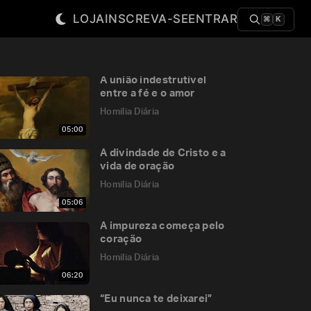
LOJA
INSCREVA-SE
ENTRAR
⌘
K
A união indestrutível
entre a fé e o amor
Homilia Diária
05:00
A divindade de Cristo e a
vida de oração
Homilia Diária
05:06
A impureza começa pelo
coração
Homilia Diária
06:20
“Eu nunca te deixarei”