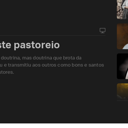
te pastoreio
 doutrina, mas doutrina que brota da
e transmitiu aos outros como bons e santos
tores.