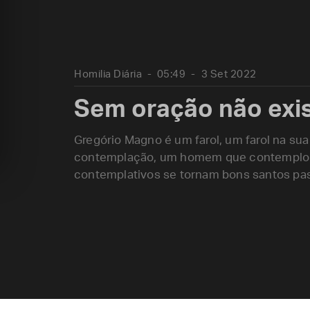
Homilia Diária
05:49
3 Set 2022
Sem oração não exis
Gregório Magno é um farol, um farol na sua
contemplação, um homem que contemplou 
contemplativos se tornam bons santos pas