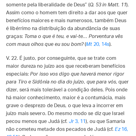
somente pela liberalidade de Deus” (
Q. 53 in Matt. 11
).
Assim como o homem tem direito a dar aos que quer
benefícios maiores e mais numerosos, também Deus
é libérrimo na distribuição da abundância de suas
graças:
Toma o que é teu, e vai-te… Porventura vês
com maus olhos que eu sou bom?
(
Mt
20, 14s
).
V. 22. É justo, por conseguinte, que se trate com
maior dureza no juízo aos que receberam benefícios
especiais:
Por isso vos digo que haverá menor rigor
para Tiro e Sidônia no dia do juízo, que para vós
, quer
dizer, será mais tolerável a condição deles. Pois onde
há maior conhecimento, maior é a contumácia, mais
grave o desprezo de Deus, o que leva a incorrer em
juízo mais severo. Do mesmo modo se diz que Israel
pecou menos que Judá (cf.
Jr
3, 11
), ou que Samaria
não cometeu metade dos pecados de Judá (cf.
Ez
16,