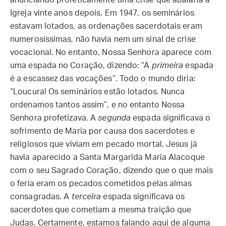
anunciando profeticamente uma crise que abalaria a
Igreja vinte anos depois. Em 1947, os seminários
estavam lotados, as ordenações sacerdotais eram
numerosíssimas, não havia nem um sinal de crise
vocacional. No entanto, Nossa Senhora aparece com
uma espada no Coração, dizendo: “A
primeira
espada
é a escassez das vocações”. Todo o mundo diria:
“Loucura! Os seminários estão lotados. Nunca
ordenamos tantos assim”, e no entanto Nossa
Senhora profetizava. A
segunda
espada significava o
sofrimento de Maria por causa dos sacerdotes e
religiosos que viviam em pecado mortal. Jesus já
havia aparecido a Santa Margarida Maria Alacoque
com o seu Sagrado Coração, dizendo que o que mais
o feria eram os pecados cometidos pelas almas
consagradas. A
terceira
espada significava os
sacerdotes que cometiam a mesma traição que
Judas. Certamente, estamos falando aqui de alguma