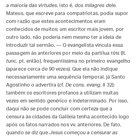
a maioria das virtudes
, isto é,
dos milagres dele
.
Mateus, que escreve para compatriotas, podia supor
com razão que estes acontecimentos eram
conhecidos de muitos; um escritor mais jovem, por
outro lado, não poderia nem mesmo ter a ideia de
introduzir tal sermão. — O evangelista vincula essa
passagem às anteriores por meio da partílua τότε (lt.
tunc
, pt. então), frequentíssima no primeiro evangelho
(aparece cerca de 90 vezes). Que ela não indique
necessariamente uma sequência temporal, já Santo
Agostinho o advertira (cf.
De cons. evang.
II 32);
também os escritores profanos a utilizam muitas
vezes em sentido genérico e indeterminado. Por isso,
daqui não se pode concluir
com certeza
que a
censura às cidades da Galileia tenha acontecido logo
após os fatos narrados nos vv. anteriores. De fato,
quando se diz que
Jesus começou a censurar as