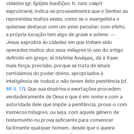
cidades
(gr. ἤρξατο ὀνειδίζειν, lt.
tunc cœpit
exprobrare
), indica-se provavelmente que o Senhor as
repreendeu muitas vezes, como se o evangelista o
quisesse destacar com um peso peculiar; com efeito,
a própria locução tem algo de grave e solene. —
Jesus
exprobra às cidades em que tinham sido
operados muitos dos seus milagres
(o uso do artigo
definido em grego, αἱ πλεῖσται δυνάμεις, dá à frase
mais força; precisão, porque se trata de sinais
certíssimos do poder divino, apropriados à
inteligência de todos)
o não terem feito penitência
(cf.
Mt
4, 17
). Que sua doutrina e exortações procedem
verdadeiramente de Deus e que é em nome e com a
autoridade dele que impõe a penitência, prova-o com
inúmeros milagres, ou seja, com aquele gênero de
testemunho ou prova suficiente para convencer
facilmente qualquer homem, desde que o
queira