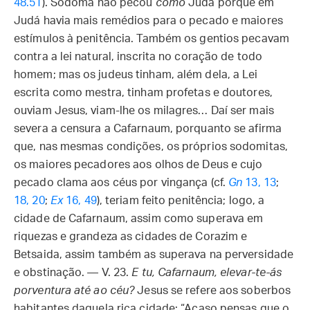
48.51
). Sodoma não pecou
como
Judá porque em
Judá havia mais remédios para o pecado e maiores
estímulos à penitência. Também os gentios pecavam
contra a lei natural, inscrita no coração de todo
homem; mas os judeus tinham, além dela, a Lei
escrita como mestra, tinham profetas e doutores,
ouviam Jesus, viam-lhe os milagres… Daí ser mais
severa a censura a Cafarnaum, porquanto se afirma
que, nas mesmas condições, os próprios sodomitas,
os maiores pecadores aos olhos de Deus e cujo
pecado clama aos céus por vingança (cf.
Gn
13, 13
;
18, 20
;
Ex
16, 49
), teriam feito penitência; logo, a
cidade de Cafarnaum, assim como superava em
riquezas e grandeza as cidades de Corazim e
Betsaida, assim também as superava na perversidade
e obstinação. — V. 23.
E tu, Cafarnaum, elevar-te-ás
porventura até ao céu?
Jesus se refere aos soberbos
habitantes daquela rica cidade: “Acaso pensas que o