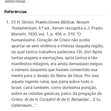
determinar.
Referências
Cf. H. Simón,
Prælectiones Biblicæ. Novum
Testamentum
. 4.ª ed., iterum recognita a J. Prado.
Marietti, 1930, vol. 1, p. 404, n. 310: “O
humaníssimo Coração de Cristo não podia
apartar-se sem violência e tristeza daquela região,
na qual tantos trabalhos padecera. Oh, dor! Após
tantas viagens e exortações, após tantos e tão
manifestos milagres, era ainda demasiado exíguo
o número daqueles que haviam convertido sua
mente para o desejo do Reino de Deus. Por isso
aquela ingente ruína, que paira sobre todo o
Israel, cairá também, como duríssima punição,
sobre as cidades galaicas, palco da pregação de
Cristo:
Ai de ti, Corazim! Ai de ti, Betsaida!… E tu,
Cafarnaum…
”.