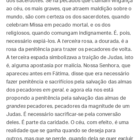
dos sacerdotes. Se há pecados que clamam vingança
ao céu, os mais graves, que atraem maldição sobre o
mundo, são com certeza os dos sacerdotes, quando
celebram Missa em pecado mortal, e os dos
religiosos, quando comungam indignamente. É, pois,
necessário expiá-los. A
terceira
rosa, a dourada, é a
rosa da penitência para trazer os pecadores de volta.
A terceira espada simbolizava a traição de Judas, isto
é, alguma apostasia por malícia. Nossa Senhora, que
apareceu antes em Fátima, disse que era necessário
fazer penitência e sacrifícios pela salvação das almas
dos pecadores
em geral
, e agora ela nos está
propondo a penitência pela salvação das almas de
grandes
pecadores, pecadores da magnitude de um
Judas. É necessário sacrificar-se pela conversão
deles. É parte da caridade. O céu, com efeito, é uma
realidade que se ganha quando se deseja para
outros, mas que se perde, quando dela se quer excluir