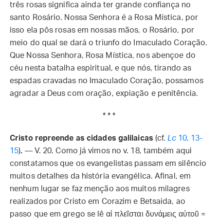
três rosas significa ainda ter grande confiança no
santo Rosário. Nossa Senhora é a Rosa Mística, por
isso ela pôs rosas em nossas mãos, o Rosário, por
meio do qual se dará o triunfo do Imaculado Coração.
Que Nossa Senhora, Rosa Mística, nos abençoe do
céu nesta batalha espiritual, e que nós, tirando as
espadas cravadas no Imaculado Coração, possamos
agradar a Deus com oração, expiação e penitência.
* * *
Cristo repreende as cidades galilaicas
(cf.
Lc
10, 13-
15
)
.
— V. 20. Como já vimos no v. 18, também aqui
constatamos que os evangelistas passam em silêncio
muitos detalhes da história evangélica. Afinal, em
nenhum lugar se faz menção aos muitos milagres
realizados por Cristo em Corazim e Betsaida, ao
passo que em grego se lê αἱ πλεῖσται δυνάμεις αὐτοῦ =