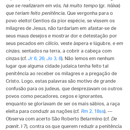
que se realizaram em vós, há muito tempo
(gr. πάλαι)
que teriam feito penitência
. Que vergonha para o
povo eleito! Gentios da pior espécie, se vissem os
milagres de Jesus, não tardariam em afastar-se de
seus maus desejos e mostrar dor e detestação por
seus pecados
em cilício
, veste áspera e lúgubre,
e em
cinzas
, sentados na terra, a cobrir a cabeça com
cinzas (cf.
Jr
6, 26
;
Jo
3, 6
). Não lemos em nenhum
lugar que alguma cidade judaica tenha feito tal
penitência ao receber os milagres e a pregação de
Cristo. Logo, estas palavras são motivo de grande
confusão para os judeus, que desprezavam os outros
povos como pecadores, cegos e ignorantes,
enquanto se gloriavam de ser os mais sábios, a raça
eleita para conduzir as nações (cf.
Rm
2, 18ss
). —
Observa com acerto São Roberto Belarmino (cf.
De
pœnit.
I 7), contra os que querem reduzir a penitência