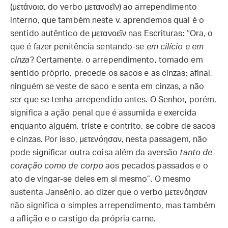
(μετάνοια, do verbo μετανοεῖν) ao arrependimento
interno, que também neste v. aprendemos qual é o
sentido autêntico de μετανοεῖν nas Escrituras: “Ora, o
que é fazer penitência sentando-se
em cilício e em
cinza
? Certamente, o arrependimento, tomado em
sentido próprio, precede os sacos e as cinzas; afinal,
ninguém se veste de saco e senta em cinzas, a não
ser que se tenha arrependido antes. O Senhor, porém,
significa a ação penal que é assumida e exercida
enquanto alguém, triste e contrito, se cobre de sacos
e cinzas. Por isso, μετενόησαν, nesta passagem, não
pode significar outra coisa além da aversão
tanto de
coração como de corpo
aos pecados passados e o
ato de vingar-se deles em si mesmo”. O mesmo
sustenta Jansênio, ao dizer que o verbo μετενόησαν
não significa o simples arrependimento, mas também
a aflição e o castigo da própria carne.