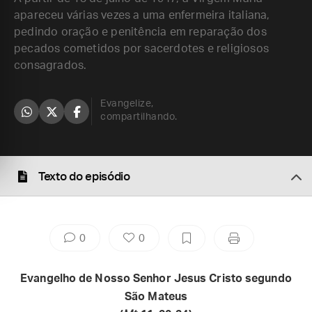
apareceu várias vezes a uma enfermeira italiana,
pedindo oração e penitência em reparação dos
pecados cometidos por sacerdotes e religiosos
consagrados.
Evangelize,
compartilhando.
Texto do episódio
0
0
Evangelho de Nosso Senhor Jesus Cristo segundo
São Mateus