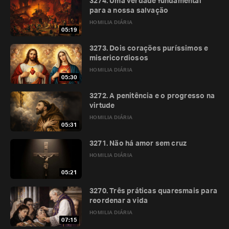
3274. Uma verdade fundamental
para a nossa salvação
HOMILIA DIÁRIA
05:19
3273. Dois corações puríssimos e
misericordiosos
HOMILIA DIÁRIA
05:30
3272. A penitência e o progresso na
virtude
HOMILIA DIÁRIA
05:31
3271. Não há amor sem cruz
HOMILIA DIÁRIA
05:21
3270. Três práticas quaresmais para
reordenar a vida
HOMILIA DIÁRIA
07:15