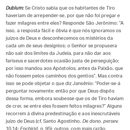
Dubium:
Se Cristo sabia que os habitantes de Tiro
haveriam de arrepender-se, por que não foi pregar e
fazer milagres entre eles? Responde São Jerônimo: “A
isso, a resposta fácil e óbvia é que nós ignoramos os
juízos de Deus e desconhecemos os mistérios da
cada um de seus desígnios; o Senhor se propusera
não sair dos limites da Judeia, para não dar aos
fariseus e sacerdotes ocasião justa de perseguição;
por isso mandou aos Apóstolos, antes da Paixão, que
não fossem pelos caminhos dos gentios”. Mas contra
isso se pode objetar o que diz Jansênio: “Poder-se-á
perguntar novamente: então por que Deus dispôs
dessa forma, embora soubesse que os de Tiro haviam
de crer, se entre eles fossem feitos milagres?” Alguns
recorrem à divina predestinação e aos inescrutáveis
juízo de Deus (cf. Santo Agostinho,
De dono. persev.
10.14;
Enchirid.
n. 95); outros, com mais razão,