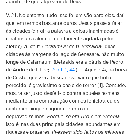
admitir, de que algo vem de Deus.
V. 21. No entanto, tudo isso foi em vão para elas, daí
que, em termos bastante duros, Jesus passe a falar
às cidades (dirigir a palavra a coisas inanimadas é
sinal de uma alma profundamente agitada pelos
afetos):
Ai de ti, Corazim! Ai de ti, Betsaida!
, duas
cidades às margens do lago de Genesaré, não muito
longe de Cafarnaum. (Betsaida era a pátria de Pedro,
de André; de Filipe;
Jo
cf. 1, 44.
) — Aquele
Ai
, na boca
de Cristo, que viera buscar e salvar o que tinha
perecido, é gravíssimo e cheio de terror [1]. Contudo,
mostra ser justo desferi-lo contra aqueles homens
mediante uma comparação com os fenícios, cujos
costumes ninguém ignora terem sido
depravadíssimos:
Porque, se em Tiro e em Sidônia
,
isto é, nas duas principais cidades, abundantes em
riquezas e prazeres,
tivessem sido feitos os milagres