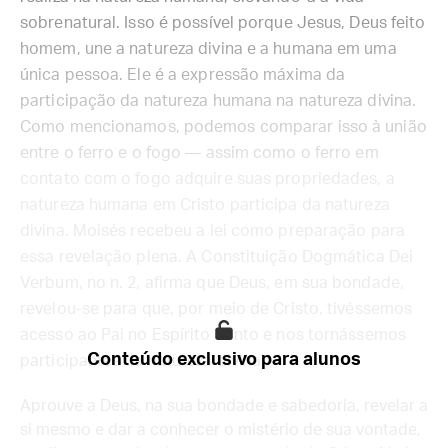
sobrenatural. Isso é possível porque Jesus, Deus feito
homem, une a natureza divina e a humana em uma
única pessoa. Ele é a expressão máxima da
participação da natureza humana na natureza divina.
Como mencionamos, podemos comparar isso à união
entre o ferro e o fogo — assim como o ferro em
contato com o fogo adquire suas propriedades, a
natureza humana em Cristo participa da natureza
divina. Moisés recebeu a lei como preparação para
essa revelação plena. A Constituição Dogmática Dei
Verbum, no n. 2, afirma que Deus, em sua bondade,
revelou-se para que, por meio de Cristo, tivéssemos
acesso ao Pai no Espírito Santo e nos tornássemos
Conteúdo exclusivo para alunos
participantes da natureza divina:
Aprouve a Deus, na sua bondade e sabedoria, revelar a
si mesmo e dar a conhecer o mistério de sua vontade,