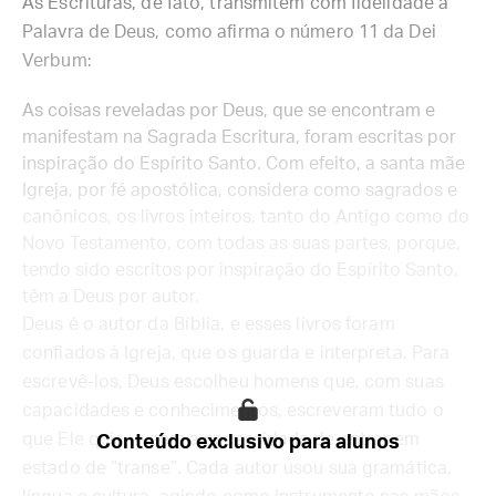
As Escrituras, de fato, transmitem com fidelidade a
Palavra de Deus, como afirma o número 11 da Dei
Verbum:
As coisas reveladas por Deus, que se encontram e
manifestam na Sagrada Escritura, foram escritas por
inspiração do Espírito Santo. Com efeito, a santa mãe
Igreja, por fé apostólica, considera como sagrados e
canônicos, os livros inteiros, tanto do Antigo como do
Novo Testamento, com todas as suas partes, porque,
tendo sido escritos por inspiração do Espírito Santo,
têm a Deus por autor.
Deus é o autor da Bíblia, e esses livros foram
confiados à Igreja, que os guarda e interpreta. Para
escrevê-los, Deus escolheu homens que, com suas
capacidades e conhecimentos, escreveram tudo o
que Ele quis — sem a necessidade de entrar em
Conteúdo exclusivo para alunos
estado de “transe”. Cada autor usou sua gramática,