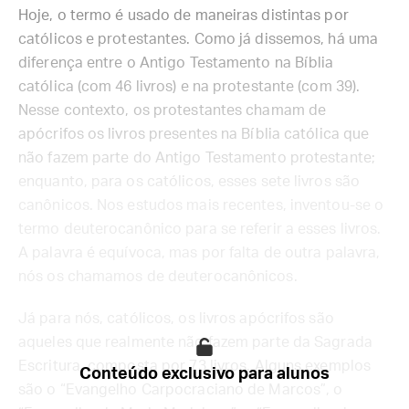
Hoje, o termo é usado de maneiras distintas por
católicos e protestantes. Como já dissemos, há uma
diferença entre o Antigo Testamento na Bíblia
católica (com 46 livros) e na protestante (com 39).
Nesse contexto, os protestantes chamam de
apócrifos os livros presentes na Bíblia católica que
não fazem parte do Antigo Testamento protestante;
enquanto, para os católicos, esses sete livros são
canônicos. Nos estudos mais recentes, inventou-se o
termo deuterocanônico para se referir a esses livros.
A palavra é equívoca, mas por falta de outra palavra,
nós os chamamos de deuterocanônicos.
Já para nós, católicos, os livros apócrifos são
aqueles que realmente não fazem parte da Sagrada
Escritura, composta por 73 livros. Alguns exemplos
Conteúdo exclusivo para alunos
são o “Evangelho Carpocraciano de Marcos”, o