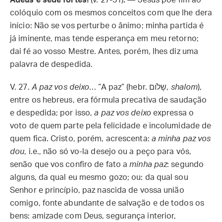
Adeus e sede fortes!
(v. 27-31)
.
— Jesus põe fim ao
colóquio com os mesmos conceitos com que lhe dera
início: Não se vos perturbe o ânimo; minha partida é
já iminente, mas tende esperança em meu retorno;
dai fé ao vosso Mestre. Antes, porém, lhes diz uma
palavra de despedida.
V. 27.
A paz vos deixo
… “A paz” (hebr. שָלֹום,
shalom
),
entre os hebreus, era fórmula precativa de saudação
e despedida; por isso,
a paz vos deixo
expressa o
voto de quem parte pela felicidade e incolumidade de
quem fica. Cristo, porém, acrescenta:
a minha paz vos
dou
, i.e., não só vo-la desejo ou a peço para vós,
senão que vos confiro de fato a
minha paz
: segundo
alguns, da qual eu mesmo gozo; ou: da qual sou
Senhor e princípio, paz nascida de vossa união
comigo, fonte abundante de salvação e de todos os
bens: amizade com Deus, segurança interior,