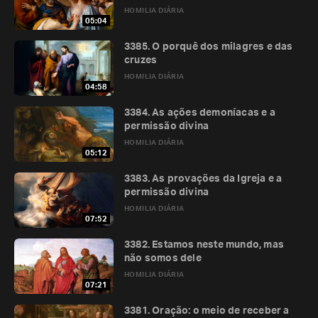
HOMILIA DIÁRIA
05:04
3385. O porquê dos milagres e das
cruzes
HOMILIA DIÁRIA
04:58
3384. As ações demoníacas e a
permissão divina
HOMILIA DIÁRIA
05:12
3383. As provações da Igreja e a
permissão divina
HOMILIA DIÁRIA
07:52
3382. Estamos neste mundo, mas
não somos dele
HOMILIA DIÁRIA
07:21
3381. Oração: o meio de receber a