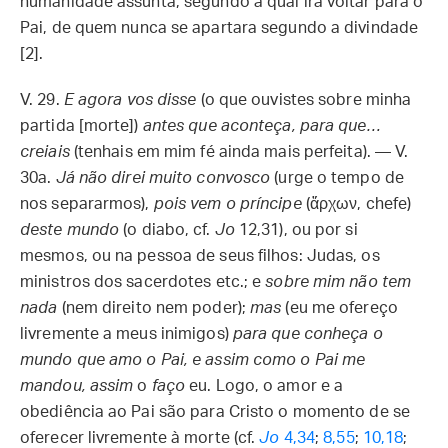
humanidade assunta, segundo a qual irá voltar para o
Pai, de quem nunca se apartara segundo a divindade
[2].
V. 29.
E agora vos disse
(o que ouvistes sobre minha
partida [morte])
antes que aconteça, para que…
creiais
(tenhais em mim fé ainda mais perfeita). — V.
30a.
Já não direi muito convosco
(urge o tempo de
nos separarmos),
pois vem o príncipe
(ἄρχων, chefe)
deste mundo
(o diabo, cf.
Jo
12,31), ou por si
mesmos, ou na pessoa de seus filhos: Judas, os
ministros dos sacerdotes etc.; e
sobre mim não tem
nada
(nem direito nem poder);
mas
(eu me ofereço
livremente a meus inimigos)
para que conheça o
mundo que amo o Pai, e assim como o Pai me
mandou, assim
o
faço
eu. Logo, o amor e a
obediência ao Pai são para Cristo o momento de se
oferecer livremente à morte (cf.
Jo
4,34
;
8,55
;
10,18
;