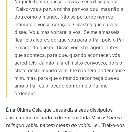
Naquele tempo, disse Jesus a seus discípulos:
“Deixo-vos a paz, a minha paz vos dou; mas não a
dou como o mundo. Não se perturbe nem se
intimide o vosso coração. Ouvistes que eu vos
disse: ‘Vou, mas voltarei a vós’. Se me amásseis,
ficaríeis alegres porque vou para o Pai, pois o Pai
é maior do que eu. Disse-vos isto, agora, antes
que aconteça, para que, quando acontecer, vós
acrediteis. Já não falarei muito convosco, pois o
chefe deste mundo vem. Ele não tem poder sobre
mim, mas, para que o mundo reconheça que eu
amo o Pai, eu procedo conforme o Pai me
ordenou”.
É na Última Ceia que Jesus diz a seus discípulos,
assim como os padres dizem em toda Missa:
Pacem
relinquo vobis, pacem meam do vobis
, i.e., “Deixo-vos