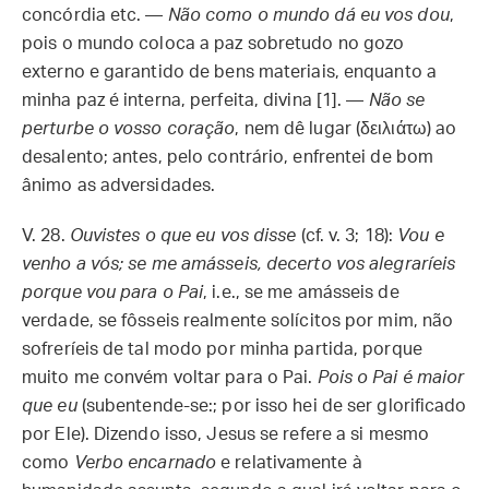
concórdia etc. —
Não como o mundo dá eu vos dou
,
pois o mundo coloca a paz sobretudo no gozo
externo e garantido de bens materiais, enquanto a
minha paz é interna, perfeita, divina [1]. —
Não se
perturbe o vosso coração
, nem dê lugar (δειλιάτω) ao
desalento; antes, pelo contrário, enfrentei de bom
ânimo as adversidades.
V. 28.
Ouvistes o que eu vos disse
(cf. v. 3; 18):
Vou e
venho a vós; se me amásseis, decerto vos alegraríeis
porque vou para o Pai
, i.e., se me amásseis de
verdade, se fôsseis realmente solícitos por mim, não
sofreríeis de tal modo por minha partida, porque
muito me convém voltar para o Pai.
Pois o Pai é maior
que eu
(subentende-se:; por isso hei de ser glorificado
por Ele). Dizendo isso, Jesus se refere a si mesmo
como
Verbo encarnado
e relativamente à