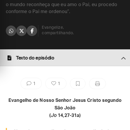
o mundo reconheça que eu amo o Pai, eu procedo
conforme o Pai me ordenou”.
Evangelize,
compartilhando.
Texto do episódio
1
1
Evangelho de Nosso Senhor Jesus Cristo segundo
São João
(
Jo
14,27-31a)