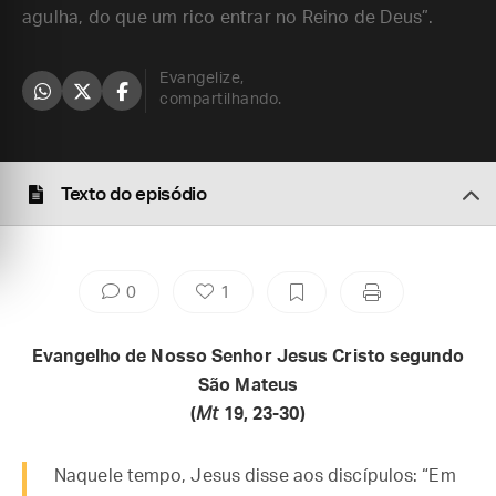
agulha, do que um rico entrar no Reino de Deus”.
Evangelize,
compartilhando.
Texto do episódio
0
1
Evangelho de Nosso Senhor Jesus Cristo segundo
São Mateus
(
Mt
19, 23-30)
Naquele tempo, Jesus disse aos discípulos: “Em