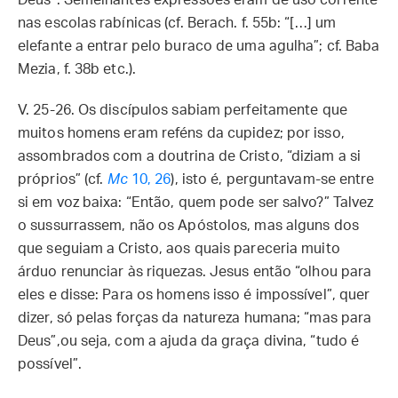
Deus”. Semelhantes expressões eram de uso corrente
nas escolas rabínicas (cf. Berach. f. 55b: “[…] um
elefante a entrar pelo buraco de uma agulha”; cf. Baba
Mezia, f. 38b etc.).
V. 25-26. Os discípulos sabiam perfeitamente que
muitos homens eram reféns da cupidez; por isso,
assombrados com a doutrina de Cristo, “diziam a si
próprios” (cf.
Mc
10, 26
), isto é, perguntavam-se entre
si em voz baixa: “Então, quem pode ser salvo?” Talvez
o sussurrassem, não os Apóstolos, mas alguns dos
que seguiam a Cristo, aos quais pareceria muito
árduo renunciar às riquezas. Jesus então “olhou para
eles e disse: Para os homens isso é impossível”, quer
dizer, só pelas forças da natureza humana; “mas para
Deus”,ou seja, com a ajuda da graça divina, “tudo é
possível”.