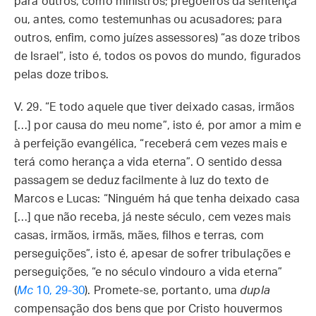
para outros, como ministros; pregoeiros da sentença
ou, antes, como testemunhas ou acusadores; para
outros, enfim, como juízes assessores) “as doze tribos
de Israel”, isto é, todos os povos do mundo, figurados
pelas doze tribos.
V. 29. “E todo aquele que tiver deixado casas, irmãos
[…] por causa do meu nome”, isto é, por amor a mim e
à perfeição evangélica, “receberá cem vezes mais e
terá como herança a vida eterna”. O sentido dessa
passagem se deduz facilmente à luz do texto de
Marcos e Lucas: “Ninguém há que tenha deixado casa
[…] que não receba, já neste século, cem vezes mais
casas, irmãos, irmãs, mães, filhos e terras, com
perseguições”, isto é, apesar de sofrer tribulações e
perseguições, “e no século vindouro a vida eterna”
(
Mc
10, 29-30
). Promete-se, portanto, uma
dupla
compensação dos bens que por Cristo houvermos