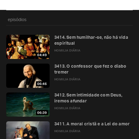
episódios
3414. Sem humilhar-se, não há vida
espiritual
HOMILIA DIÁRIA
04:49
3413. O confessor que fez o diabo
tremer
HOMILIA DIÁRIA
06:46
3412. Sem intimidade com Deus,
iremos afundar
HOMILIA DIÁRIA
06:39
3411. A moral cristã e a Lei do amor
HOMILIA DIÁRIA