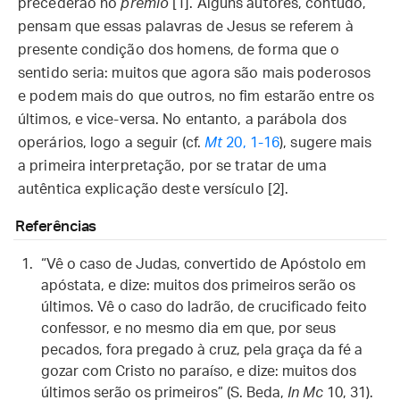
precederão no
prêmio
[1]. Alguns autores, contudo,
pensam que essas palavras de Jesus se referem à
presente condição dos homens, de forma que o
sentido seria: muitos que agora são mais poderosos
e podem mais do que outros, no fim estarão entre os
últimos, e vice-versa. No entanto, a parábola dos
operários, logo a seguir (cf.
Mt
20, 1-16
), sugere mais
a primeira interpretação, por se tratar de uma
autêntica explicação deste versículo [2].
Referências
“Vê o caso de Judas, convertido de Apóstolo em
apóstata, e dize: muitos dos primeiros serão os
últimos. Vê o caso do ladrão, de crucificado feito
confessor, e no mesmo dia em que, por seus
pecados, fora pregado à cruz, pela graça da fé a
gozar com Cristo no paraíso, e dize: muitos dos
últimos serão os primeiros” (S. Beda,
In Mc
10, 31).