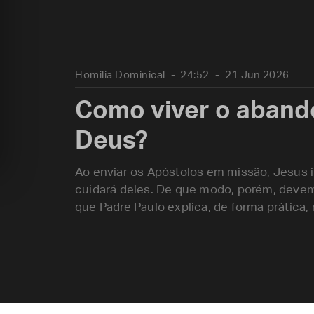
Homilia Dominical
24:52
21 Jun 2026
Como viver o aband
Deus?
Ao enviar os Apóstolos em missão, Jesus i
cuidará deles. De que modo, porém, deve
que Padre Paulo explica, de forma prática,