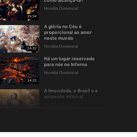
como alcançá-la?
Homilia Dominical
25:34
A glória no Céu é
proporcional ao amor
neste mundo
Homilia Dominical
24:32
Há um lugar reservado
para nós no Inferno
Homilia Dominical
24:32
A Imaculada, o Brasil e a
serpente infernal
Homilia Dominical
22:02
A cegueira espiritual e os
pecados contra o Espírito
Santo