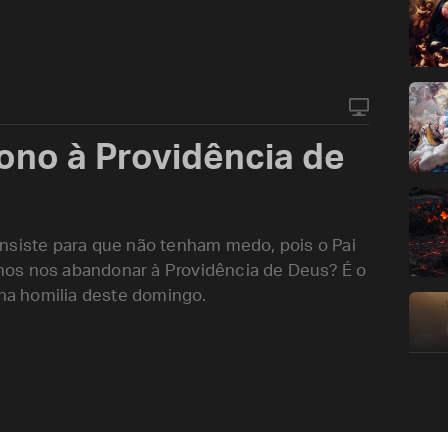
ono à Providência de
nsiste para que não tenham medo, pois o Pai
mos nos abandonar à Providência de Deus? É o
 na homilia deste domingo.