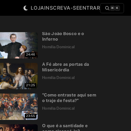
LOJA
INSCREVA-SE
ENTRAR
⌘
K
São João Bosco e o
Inferno
Homilia Dominical
24:46
A Fé abre as portas da
Misericórdia
Homilia Dominical
21:25
“Como entraste aqui sem
o traje de festa?”
Homilia Dominical
23:55
O que é a santidade e