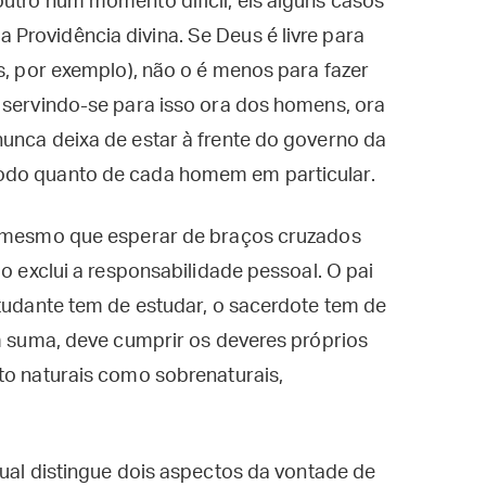
utro num momento difícil, eis alguns casos
Providência divina. Se Deus é livre para
s, por exemplo), não o é menos para fazer
 servindo-se para isso ora dos homens, ora
unca deixa de estar à frente do governo da
odo quanto de cada homem em particular.
 o mesmo que esperar de braços cruzados
ão exclui a responsabilidade pessoal. O pai
studante tem de estudar, o sacerdote tem de
em suma, deve cumprir os deveres próprios
to naturais como sobrenaturais,
tual distingue dois aspectos da vontade de