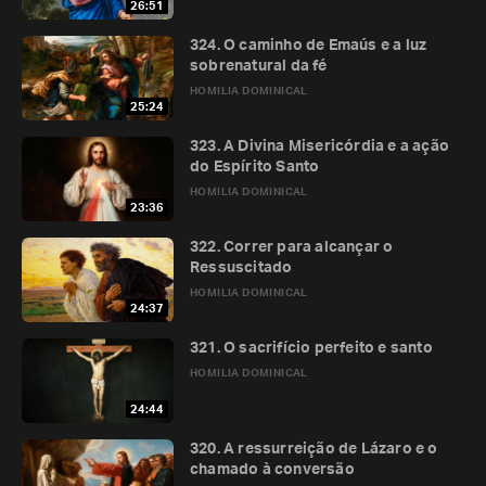
26:51
324. O caminho de Emaús e a luz
sobrenatural da fé
HOMILIA DOMINICAL
25:24
323. A Divina Misericórdia e a ação
do Espírito Santo
HOMILIA DOMINICAL
23:36
322. Correr para alcançar o
Ressuscitado
HOMILIA DOMINICAL
24:37
321. O sacrifício perfeito e santo
HOMILIA DOMINICAL
24:44
320. A ressurreição de Lázaro e o
chamado à conversão