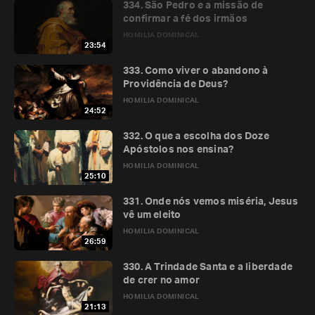
334. São Pedro e a missão de
confirmar a fé dos irmãos
HOMILIA DOMINICAL
23:54
333. Como viver o abandono à
Providência de Deus?
HOMILIA DOMINICAL
24:52
332. O que a escolha dos Doze
Apóstolos nos ensina?
HOMILIA DOMINICAL
25:10
331. Onde nós vemos miséria, Jesus
vê um eleito
HOMILIA DOMINICAL
26:59
330. A Trindade Santa e a liberdade
de crer no amor
HOMILIA DOMINICAL
21:13