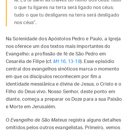
la. Eu te darei as chaves do Reino dos Céus: tudo
o que tu ligares na terra será ligado nos céus;
tudo o que tu desligares na terra será desligado
nos céus”.
Na Solenidade dos Apóstolos Pedro e Paulo, a Igreja
nos oferece um dos textos mais importantes do
Evangelho: a profissão de fé de São Pedro em
Cesaréia de Filipe (cf.
Mt
16, 13-19
). Esse episódio
central dos evangelhos sinóticos marca o momento
em que os discípulos reconhecem por fim a
identidade messiânica e divina de Jesus, o Cristo e o
Filho do Deus vivo. Nosso Senhor, deste ponto em
diante, começa a preparar os Doze para a sua Paixão
e Morte em Jerusalém.
O
Evangelho de São Mateus
registra alguns detalhes
omitidos pelos outros evangelistas. Primeiro, vemos