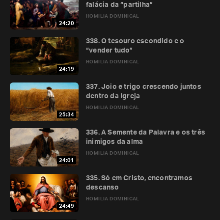
falácia da “partilha”
HOMILIA DOMINICAL
24:20
338. O tesouro escondido e o
“vender tudo”
HOMILIA DOMINICAL
24:19
337. Joio e trigo crescendo juntos
dentro da Igreja
HOMILIA DOMINICAL
25:34
336. A Semente da Palavra e os três
inimigos da alma
HOMILIA DOMINICAL
24:01
335. Só em Cristo, encontramos
descanso
HOMILIA DOMINICAL
24:49