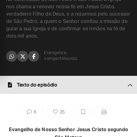
nos chama a renovar nossa fé em Jesus Cristo,
verdadeiro Filho de Deus, e a rezarmos pelo sucessor
de São Pedro, a quem o Senhor confiou a missão de
guiar a sua Igreja e de confirmar os irmãos na fé de
dois mil anos.
Evangelize,
compartilhando.
Texto do episódio
6
25
Evangelho de Nosso Senhor Jesus Cristo segundo