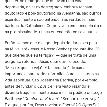
que certos teólogos que cultivam uma vida
depravada, de sexo desregrado, embora tenham
doutorado e pós-doutorado na Alemanha, são burros
espiritualmente e não entendem as verdades mais
básicas do Catecismo. Como vivem em concubinato e
na promiscuidade, nunca entenderão coisa alguma.
Então, vemos que o cego, depois de dar o seu pulo
na fé, vai até Jesus, e Nosso Senhor pergunta-lhe: “O
que queres que eu te faça?” — que se trata de uma
pergunta retórica. Jesus quer ouvir o pedido:
“Mestre, que eu veja”. E tal pedido é de suma
importância para todos nós, não só aos iniciados na
vida espiritual. São Josemaria Escrivá, por exemplo,
antes de fundar o
Opus Dei
, era visto rezando e
dizendo frequentemente esse mesmo pedido do cego
Bartimeu: “
Domine, ut videam
”, “Senhor, que eu veja”.
E o que, por fim, Deus revelou a Escrivá? O
Opus Dei
,