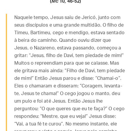
(
Mc
10, 46-52)
Naquele tempo, Jesus saiu de Jericó, junto com
seus discípulos e uma grande multidão. O filho de
Timeu, Bartimeu, cego e mendigo, estava sentado
à beira do caminho. Quando ouviu dizer que
Jesus, o Nazareno, estava passando, começou a
gritar: “Jesus, filho de Davi, tem piedade de mim!”
Muitos o repreendiam para que se calasse. Mas
ele gritava mais ainda: “Filho de Davi, tem piedade
de mim!” Então Jesus parou e disse: “Chamai-o”.
Eles o chamaram e disseram: “Coragem, levanta-
te, Jesus te chama!” O cego jogou o manto, deu
um pulo e foi até Jesus. Então Jesus lhe
perguntou: “O que queres que eu te faça?” O cego
respondeu: “Mestre, que eu veja!” Jesus disse:
“Vai, a tua fé te curou”. No mesmo instante, ele