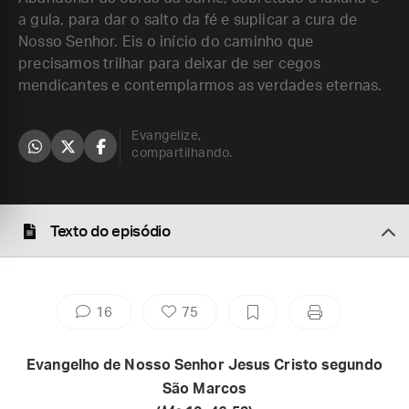
a gula, para dar o salto da fé e suplicar a cura de
Nosso Senhor. Eis o início do caminho que
precisamos trilhar para deixar de ser cegos
mendicantes e contemplarmos as verdades eternas.
Evangelize,
compartilhando.
Texto do episódio
16
75
Evangelho de Nosso Senhor Jesus Cristo segundo
São Marcos