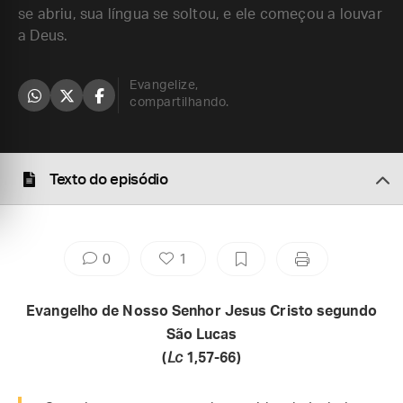
se abriu, sua língua se soltou, e ele começou a louvar
a Deus.
Evangelize,
compartilhando.
Texto do episódio
0
1
Evangelho de Nosso Senhor Jesus Cristo segundo
São Lucas
(
Lc
1,57-66)