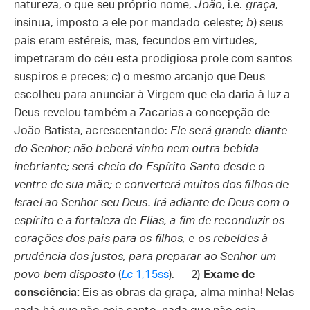
natureza, o que seu próprio nome,
João
, i.e.
graça
,
insinua, imposto a ele por mandado celeste;
b
) seus
pais eram estéreis, mas, fecundos em virtudes,
impetraram do céu esta prodigiosa prole com santos
suspiros e preces;
c
) o mesmo arcanjo que Deus
escolheu para anunciar à Virgem que ela daria à luz a
Deus revelou também a Zacarias a concepção de
João Batista, acrescentando:
Ele será grande diante
do Senhor; não beberá vinho nem outra bebida
inebriante; será cheio do Espírito Santo desde o
ventre de sua mãe; e converterá muitos dos filhos de
Israel ao Senhor seu Deus. Irá adiante de Deus com o
espírito e a fortaleza de Elias, a fim de reconduzir os
corações dos pais para os filhos, e os rebeldes à
prudência dos justos, para preparar ao Senhor um
povo bem disposto
(
Lc
1,15ss
). — 2)
Exame de
consciência:
Eis as obras da graça, alma minha! Nelas