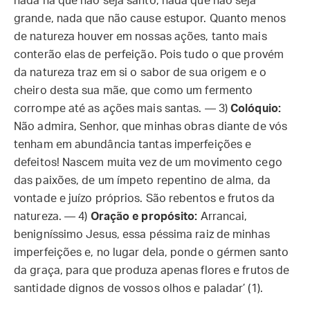
nada há que não seja santo, nada que não seja
grande, nada que não cause estupor. Quanto menos
de natureza houver em nossas ações, tanto mais
conterão elas de perfeição. Pois tudo o que provém
da natureza traz em si o sabor de sua origem e o
cheiro desta sua mãe, que como um fermento
corrompe até as ações mais santas. — 3)
Colóquio:
Não admira, Senhor, que minhas obras diante de vós
tenham em abundância tantas imperfeições e
defeitos! Nascem muita vez de um movimento cego
das paixões, de um ímpeto repentino de alma, da
vontade e juízo próprios. São rebentos e frutos da
natureza. — 4)
Oração e propósito:
Arrancai,
benigníssimo Jesus, essa péssima raiz de minhas
imperfeições e, no lugar dela, ponde o gérmen santo
da graça, para que produza apenas flores e frutos de
santidade dignos de vossos olhos e paladar’ (1).