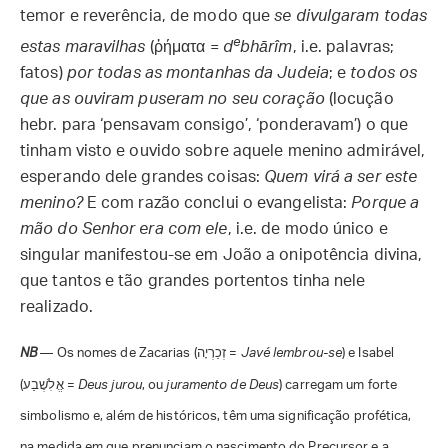
temor e reverência, de modo que
se divulgaram todas
e
estas maravilhas
(ῥήματα =
d
bhārîm
, i.e. palavras;
fatos)
por todas as montanhas da Judeia
; e
todos os
que as ouviram puseram no seu coração
(locução
hebr. para ‘pensavam consigo’, ‘ponderavam’) o que
tinham visto e ouvido sobre aquele menino admirável,
esperando dele grandes coisas:
Quem virá a ser este
menino?
E com razão conclui o evangelista:
Porque a
mão do Senhor era com ele
, i.e. de modo único e
singular manifestou-se em João a onipotência divina,
que tantos e tão grandes portentos tinha nele
realizado.
NB
— Os nomes de Zacarias (זְכַרְיָה =
Javé lembrou-se
) e Isabel
(אֱלִשֶׁבַע =
Deus jurou
, ou
juramento de Deus
) carregam um forte
simbolismo e, além de históricos, têm uma significação profética,
na medida em que prenunciam o nascimento do Precursor e a