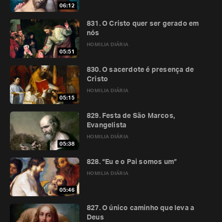
06:12
831. O Cristo quer ser gerado em
nós
HOMILIA DIÁRIA
05:51
830. O sacerdote é presença de
Cristo
HOMILIA DIÁRIA
05:15
829. Festa de São Marcos,
Evangelista
HOMILIA DIÁRIA
05:38
828. “Eu e o Pai somos um”
HOMILIA DIÁRIA
05:46
827. O único caminho que leva a
Deus