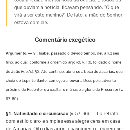
toda a região montanhosa da Judeia. E todos os
que ouviam a notícia, ficavam pensando: “O que
virá a ser este menino?” De fato, a mão do Senhor
estava com ele.
Comentário exegético
Argumento.
— §1: Isabel, passado o devido tempo, deu à luz seu
filho, ao qual, conforme a ordem do anjo (cf. v. 13), foi dado o nome
de João (v. 57s). §2: Ato contínuo, abriu-se a boca de Zacarias, que,
cheio do Espírito Santo, começou a louvar a Deus pelo advento
próximo do Redentor e a exaltar o múnus e a glória do Precursor (v.
67-80).
§1.
Natividade e circuncisão
(v. 57-66)
.
— Lc retrata
com estilo claro e simples essa alegre cena em casa
de Zacarias. Oito dias após o nascimento, reúnem-se