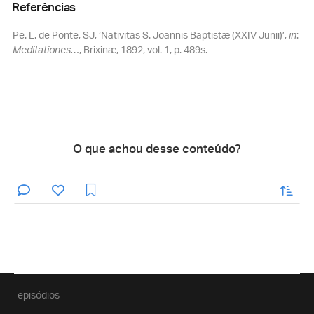
Referências
Pe. L. de Ponte, SJ, ‘Nativitas S. Joannis Baptistæ (XXIV Junii)’,
in
:
Meditationes…
, Brixinæ, 1892, vol. 1, p. 489s.
O que achou desse conteúdo?
enviar
episódios