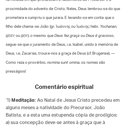
proximidade do advento de Cristo. Neles, Deus lembrou-se do que
prometera e cumpriu o que jurara. E levando-se em conta que o
filho dele chama-se João (gr. Ἰωάννης ou Ἰωάνης; hebr.
Yochanan
,
יְהוֹחָנָן ou יוֹחָנָן), o mesmo que
Deus fez graça
ou
Deus é gracioso
,
segue-se que o juramento de Deus, i.e. Isabel, unido à memória de
Deus, i.e. Zacarias, trouxe-nos a graça de Deus (cf. Brugense). —
Como reza o provérbio,
nomina sunt omina
, os nomes são
presságios!
Comentário espiritual
‘1)
Meditação:
Ao Natal de Jesus Cristo precedeu em
alguns meses a natividade do Precursor, João
Batista, e a esta uma estupenda cópia de prodígios:
a
) sua concepção deve-se antes à graça que à