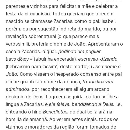
parentes e vizinhos para felicitar a mãe e celebrar a
festa da circuncisão. Todos queriam que o recém-
nascido se chamasse Zacarias, como o pai; Isabel,
porém, ou por sugestão indireta do marido, ou por
revelação sobrenatural (o que parece mais
verossímil), preferia o nome de João. Apresentaram o
caso a Zacarias, o qual,
pedindo um pugilar
(πινακίδιον = tabuinha encerada),
escreveu, dizendo
(hebraísmo para ‘assim’, ‘deste modo’):
O seu nome é
João
. Como vissem o inesperado consenso entre pai
e mãe quanto ao nome da criança,
todos ficaram
admirados
, por reconhecerem ali algum arcano
desígnio de Deus. Logo em seguida, soltou-se-lhe a
língua a Zacarias,
e ele falava, bendizendo a Deus
, i.e.
entoando o hino
Benedictus
, do qual se falará na
homilia de amanhã. Ao verem estes sinais, todos os
vizinhos e moradores da região foram tomados de