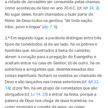
a cidade de Jerusalém ser consumida pelas chamas,
como aconteceu de fato no ano 70 d.C. (cf.
Mt
24, 2
).
No lugar deles, foram chamados a fazer parte do
Reino de Deus todos os gentios, “de toda nação,
tribo, povo e língua” (
Ap
7, 9
).
2.ª
Em
segundo
lugar, a parábola distingue entre três
tipos de convidados:
a
) de um lado, há os pobres e
humildes que, encontrados à beira do caminho,
abrem o coração para a pregação do Evangelho e
aceitam entrar na casa do Senhor;
b
) de outro, há os
soberbos e arrogantes que, desinteressados das
coisas espirituais, fecham os ouvidos ao chamado de
Deus e são lançados nas trevas exteriores (cf.
Mt
22,
14
);
c
) por fim, há um grupo de convidados que são
obrigados (cf.
Lc
14, 23
) a entrar na festa, porque a
palavra de Deus nos chega de duas maneiras: ou
como proposta e convite de amor, ou como