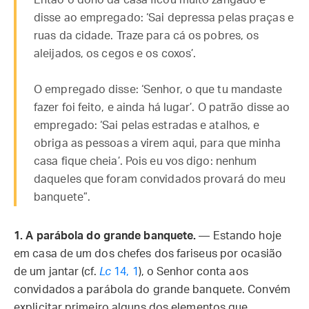
Então o dono da casa ficou muito zangado e
disse ao empregado: ‘Sai depressa pelas praças e
ruas da cidade. Traze para cá os pobres, os
aleijados, os cegos e os coxos’.
O empregado disse: ‘Senhor, o que tu mandaste
fazer foi feito, e ainda há lugar’. O patrão disse ao
empregado: ‘Sai pelas estradas e atalhos, e
obriga as pessoas a virem aqui, para que minha
casa fique cheia’. Pois eu vos digo: nenhum
daqueles que foram convidados provará do meu
banquete”.
1.
A parábola do grande banquete.
— Estando hoje
em casa de um dos chefes dos fariseus por ocasião
de um jantar (cf.
Lc
14, 1
), o Senhor conta aos
convidados a parábola do grande banquete. Convém
explicitar primeiro alguns dos elementos que