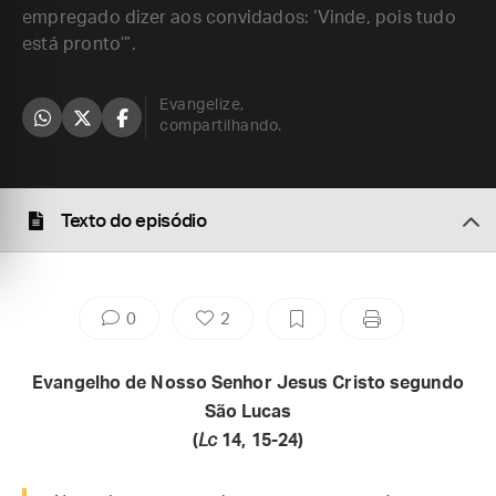
empregado dizer aos convidados: ‘Vinde, pois tudo
está pronto’”.
Evangelize,
compartilhando.
Texto do episódio
0
2
Evangelho de Nosso Senhor Jesus Cristo segundo
São Lucas
(
Lc
14, 15-24)