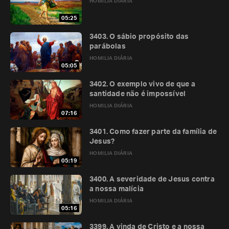
HOMILIA DIÁRIA
05:25
3403. O sábio propósito das
parábolas
HOMILIA DIÁRIA
05:05
3402. O exemplo vivo de que a
santidade não é impossível
HOMILIA DIÁRIA
07:16
3401. Como fazer parte da família de
Jesus?
HOMILIA DIÁRIA
05:19
3400. A severidade de Jesus contra
a nossa malícia
HOMILIA DIÁRIA
05:16
3399. A vinda de Cristo e a nossa