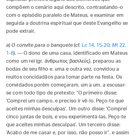
compõem o cenário aqui descrito, contrastando-o
com o episódio paralelo de Mateus, e examinar em
seguida a doutrina espiritual que deste Evangelho se
pode extrair.
a
)
O convite para o banquete
(cf.
Lc
14, 15-20
;
Mt
22,
1-6
). — O dono de uma casa, identificado em Mateus
como um rei (gr. άνθρωπος βασιλεύς), preparou as
bodas de seu filho e, uma e outra vez, convidou a
muitos concidadãos para tomar parte na festa. Os
convidados porém começaram, um a um, a escusar-
se com todo tipo de pretexto: “O primeiro disse:
‘Comprei um campo, e preciso ir vê-lo. Peço-te que
aceites minhas desculpas’. Um outro disse: ‘Comprei
cinco juntas de bois, e vou experimentá-las. Peço-te
que aceites minhas desculpas’. Um terceiro disse:
‘Acabo de me casar e, por isso, não posso ir”, e assim