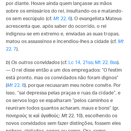
por diante. Houve ainda quem lançasse as mãos
sobre os emissários do rei, insultando-os e matando-
os sem escrúpulo (cf.
Mt
22, 6
). O evangelista Mateus
acrescenta que, após saber do ocorrido, o rei
indignou-se em extremo e, enviadas as suas tropas,
matou os assassinos e incendiou-lhes a cidade (cf.
Mt
22, 7
).
b
)
Os outros convidados
(cf.
Lc 14, 21ss
;
Mt 22, 8ss
).
— O rei disse então a um dos empregados: “O festim
está pronto, mas os convidados não foram dignos”
(
Mt
22, 8
), porque recusaram meu nobre convite. Por
isso, “sai depressa pelas praças e ruas da cidade”, e
os servos logo se espalharam “pelos caminhos e
reuniram todos quantos acharam, maus e bons” (gr.
πονηρούς τε καὶ ἀγαθούς:
Mt
22, 10), escolhendo os
novos convidados sem fazer distinções, fossem eles