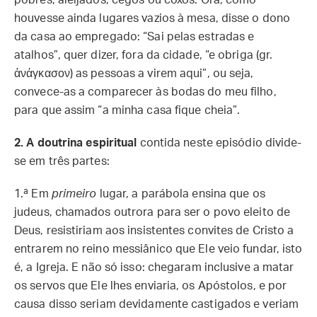
pobres, aleijados, cegos ou coxos. Ora, como
houvesse ainda lugares vazios à mesa, disse o dono
da casa ao empregado: “Sai pelas estradas e
atalhos”, quer dizer, fora da cidade, “e obriga (gr.
ἀνάγκασον) as pessoas a virem aqui”, ou seja,
convece-as a comparecer às bodas do meu filho,
para que assim “a minha casa fique cheia”.
2.
A doutrina espiritual
contida neste episódio divide-
se em três partes:
1.ª
Em
primeiro
lugar, a parábola ensina que os
judeus, chamados outrora para ser o povo eleito de
Deus, resistiriam aos insistentes convites de Cristo a
entrarem no reino messiânico que Ele veio fundar, isto
é, a Igreja. E não só isso: chegaram inclusive a matar
os servos que Ele lhes enviaria, os Apóstolos, e por
causa disso seriam devidamente castigados e veriam