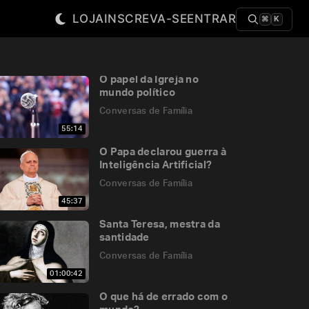
LOJA
INSCREVA-SE
ENTRAR
⌘
K
O papel da Igreja no
mundo político
Conversas de Família
55:14
O Papa declarou guerra à
Inteligência Artificial?
Conversas de Família
45:37
Santa Teresa, mestra da
santidade
Conversas de Família
01:00:42
O que há de errado com o