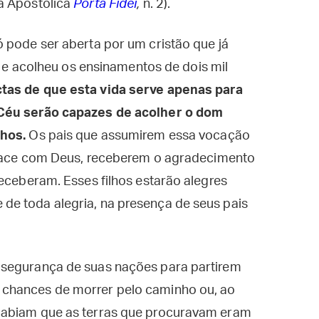
a Apostólica
Porta Fidei
,
n. 2).
ó pode ser aberta por um cristão que já
r, e acolheu os ensinamentos de dois mil
as de que esta vida serve apenas para
 Céu serão capazes de acolher o dom
lhos.
Os pais que assumirem essa vocação
a face com Deus, receberem o agradecimento
receberam. Esses filhos estarão alegres
e toda alegria, na presença de seus pais
 segurança de suas nações para partirem
chances de morrer pelo caminho ou, ao
Sabiam que as terras que procuravam eram