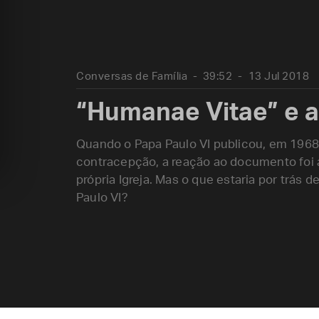
Conversas de Família
39:52
13 Jul 2018
“Humanae Vitae” e a 
Quando o Papa Paulo VI publicou, em 1968,
contracepção, a reação ao documento foi a
própria Igreja. Mas o que estaria por trás 
Paulo VI?