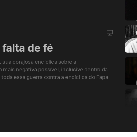
falta de fé
 sua corajosa encíclica sobre a
 mais negativa possível, inclusive dentro da
de toda essa guerra contra a encíclica do Papa