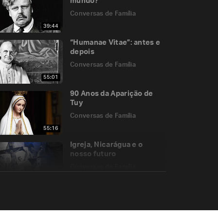
mundo?
Conversas de Família
39:44
“Humanae Vitae”: antes e
depois
Conversas de Família
55:01
90 Anos da Aparição de
Tuy
Conversas de Família
55:16
Igreja, Nicarágua e o
nosso futuro
Conversas de Família
01:37:14
Não machuque o Menino!
Conversas de Família