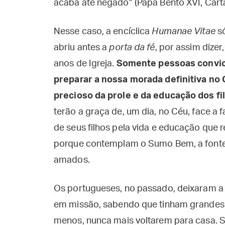
acaba até negado” (Papa Bento XVI, Cart
Nesse caso, a encíclica
Humanae Vitae
s
abriu antes a
porta da fé
, por assim dize
anos de Igreja.
Somente pessoas convict
preparar a nossa morada definitiva no
precioso da prole e da educação dos fi
terão a graça de, um dia, no Céu, face 
de seus filhos pela vida e educação que 
porque contemplam o Sumo Bem, a fonte d
amados.
Os portugueses, no passado, deixaram a
em missão, sabendo que tinham grandes 
menos, nunca mais voltarem para casa. 