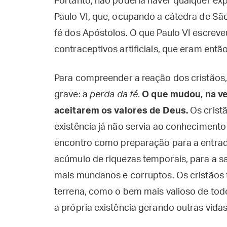
Portanto, não poderia haver qualquer exp
Paulo VI, que, ocupando a cátedra de Sã
fé dos Apóstolos. O que Paulo VI escrev
contraceptivos artificiais, que eram ent
Para compreender a reação dos cristãos
grave: a
perda da fé
.
O que mudou, na ver
aceitarem os valores de Deus.
Os cristã
existência já não servia ao conheciment
encontro como preparação para a entrada
acúmulo de riquezas temporais, para a sa
mais mundanos e corruptos. Os cristãos t
terrena, como o bem mais valioso de todos
a própria existência gerando outras vida