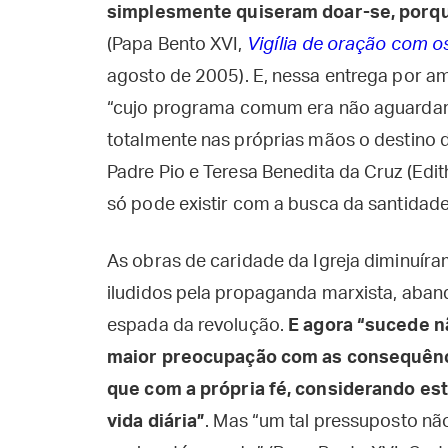
simplesmente quiseram doar-se, porque
(Papa Bento XVI,
Vigília de oração com o
agosto de 2005). E, nessa entrega por am
“cujo programa comum era não aguardar 
totalmente nas próprias mãos o destino 
Padre Pio e Teresa Benedita da Cruz (Ed
só pode existir com a busca da santidade
As obras de caridade da Igreja diminuír
iludidos pela propaganda marxista, aba
espada da revolução.
E agora “
sucede n
maior preocupação com as consequências
que com a própria fé, considerando es
vida diária”
. Mas “um tal pressuposto nã