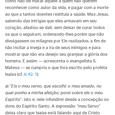
como hão-de matar aquele a quem não querem
reconhecer como autor da vida, e pagar com a morte
ao que a tantos doentes restituía a saúde. Mas Jesus,
sabendo das intrigas que eles armavam em seu
coração, afastou-se dali, sem deixar de curar todos
os que o seguiram, ordenando-lhes porém que não
divulgassem os milagres por Ele realizados, a fim de
não incitar a inveja e a ira de seus inimigos e para
mostrar que não era desejo seu granjear a glória dos
homens. E assim — acrescenta o evangelista S.
Mateus — se cumpriu o que fora escrito pelo profeta
Isaías (cf.
Is
42, 1
):
a
) “
Eis o meu servo, que escolhi; o meu amado, no
qual ponho a minha afeição; porei sobre ele o meu
Espírito
”, isto é, nele infundirei desde a concepção os
dons do Espírito Santo. A expressão “meu Servo”
deixa claro que Isaías está falando aqui de Cristo