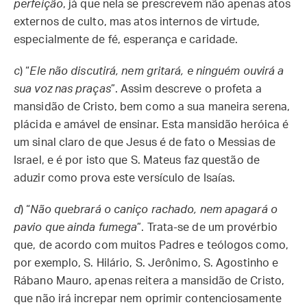
perfeição
, já que nela se prescrevem não apenas atos
externos de culto, mas atos internos de virtude,
especialmente de fé, esperança e caridade.
c
) “
Ele não discutirá, nem gritará, e ninguém ouvirá a
sua voz nas praças
”. Assim descreve o profeta a
mansidão de Cristo, bem como a sua maneira serena,
plácida e amável de ensinar. Esta mansidão heróica é
um sinal claro de que Jesus é de fato o Messias de
Israel, e é por isto que S. Mateus faz questão de
aduzir como prova este versículo de Isaías.
d
) “
Não quebrará o caniço rachado, nem apagará o
pavio que ainda fumega
”. Trata-se de um provérbio
que, de acordo com muitos Padres e teólogos como,
por exemplo, S. Hilário, S. Jerônimo, S. Agostinho e
Rábano Mauro, apenas reitera a mansidão de Cristo,
que não irá increpar nem oprimir contenciosamente