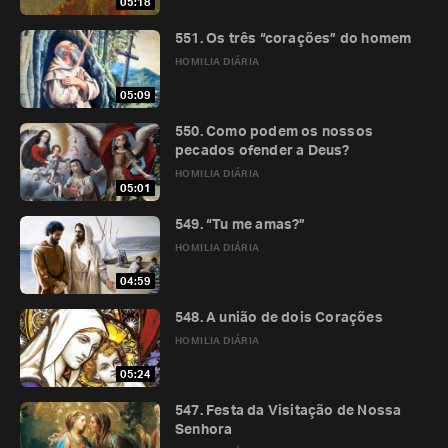
05:18
551. Os três “corações” do homem
HOMILIA DIÁRIA
05:09
550. Como podem os nossos
pecados ofender a Deus?
HOMILIA DIÁRIA
05:01
549. “Tu me amas?”
HOMILIA DIÁRIA
04:59
548. A união de dois Corações
HOMILIA DIÁRIA
05:24
547. Festa da Visitação de Nossa
Senhora