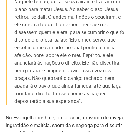
Naquele tempo, os fariseus saíram e fizeram um
plano para matar Jesus. Ao saber disso, Jesus
retirou-se dali. Grandes multidões o seguiram, e
ele curou a todos. E ordenou-lhes que não
dissessem quem ele era, para se cumprir o que foi
dito pelo profeta Isaías: “Eis o meu servo, que
escolhi; o meu amado, no qual ponho a minha
afeição; porei sobre ele o meu Espírito, e ele
anunciará às nações o direito. Ele não discutirá,
nem gritará, e ninguém ouvirá a sua voz nas
praças. Não quebrará o caniço rachado, nem
apagará o pavio que ainda fumega, até que faça
triunfar o direito. Em seu nome as nações
depositarão a sua esperança”.
No Evangelho de hoje, os fariseus, movidos de inveja,
ingratidão e malícia, saem da sinagoga para discutir