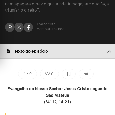
nem apagará o pavio que ainda fumega, até que faça
triunfar o direito”.
Evangelize,
compartilhando.
Texto do episódio
0
0
Evangelho de Nosso Senhor Jesus Cristo segundo
São Mateus
(
Mt
12, 14-21)