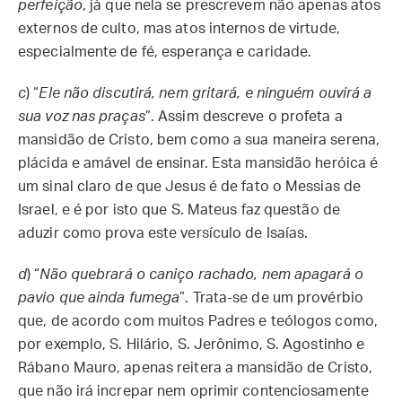
perfeição
, já que nela se prescrevem não apenas atos
externos de culto, mas atos internos de virtude,
especialmente de fé, esperança e caridade.
c
) “
Ele não discutirá, nem gritará, e ninguém ouvirá a
sua voz nas praças
”. Assim descreve o profeta a
mansidão de Cristo, bem como a sua maneira serena,
plácida e amável de ensinar. Esta mansidão heróica é
um sinal claro de que Jesus é de fato o Messias de
Israel, e é por isto que S. Mateus faz questão de
aduzir como prova este versículo de Isaías.
d
) “
Não quebrará o caniço rachado, nem apagará o
pavio que ainda fumega
”. Trata-se de um provérbio
que, de acordo com muitos Padres e teólogos como,
por exemplo, S. Hilário, S. Jerônimo, S. Agostinho e
Rábano Mauro, apenas reitera a mansidão de Cristo,
que não irá increpar nem oprimir contenciosamente