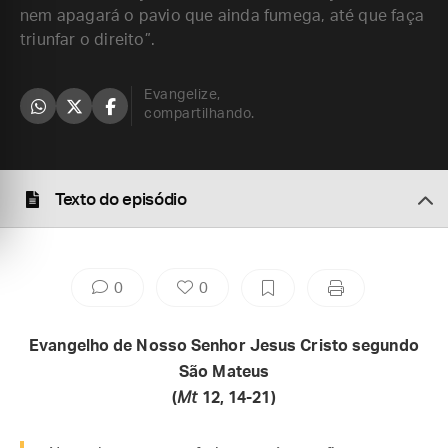
nem apagará o pavio que ainda fumega, até que faça
triunfar o direito”.
Evangelize,
compartilhando.
Texto do episódio
0
0
Evangelho de Nosso Senhor Jesus Cristo segundo
São Mateus
(
Mt
12, 14-21)