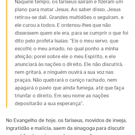
Naquele tempo, os fariseus saíram e fizeram um
plano para matar Jesus. Ao saber disso, Jesus
retirou-se dali. Grandes multidões o seguiram, e
ele curou a todos. E ordenou-lhes que não
dissessem quem ele era, para se cumprir o que foi
dito pelo profeta Isaías: “Eis o meu servo, que
escolhi; o meu amado, no qual ponho a minha
afeição; porei sobre ele o meu Espírito, e ele
anunciará às nações o direito. Ele não discutirá,
nem gritará, e ninguém ouvirá a sua voz nas
praças. Não quebrará o caniço rachado, nem
apagará o pavio que ainda fumega, até que faça
triunfar o direito. Em seu nome as nações
depositarão a sua esperança”.
No Evangelho de hoje, os fariseus, movidos de inveja,
ingratidão e malícia, saem da sinagoga para discutir