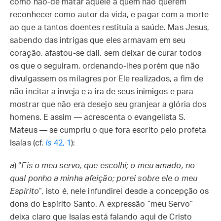
como hão-de matar aquele a quem não querem
reconhecer como autor da vida, e pagar com a morte
ao que a tantos doentes restituía a saúde. Mas Jesus,
sabendo das intrigas que eles armavam em seu
coração, afastou-se dali, sem deixar de curar todos
os que o seguiram, ordenando-lhes porém que não
divulgassem os milagres por Ele realizados, a fim de
não incitar a inveja e a ira de seus inimigos e para
mostrar que não era desejo seu granjear a glória dos
homens. E assim — acrescenta o evangelista S.
Mateus — se cumpriu o que fora escrito pelo profeta
Isaías (cf.
Is
42, 1
):
a
) “
Eis o meu servo, que escolhi; o meu amado, no
qual ponho a minha afeição; porei sobre ele o meu
Espírito
”, isto é, nele infundirei desde a concepção os
dons do Espírito Santo. A expressão “meu Servo”
deixa claro que Isaías está falando aqui de Cristo