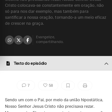
Cristo colocava-se constantemente em oração, não
só para nos dar exemplo, mas também para
santificar a nossa oração, tornando-a um meio eficaz
de crescer na graça.
Evangelize,
compartilhando.
Texto do episódio
7
58
Sendo um com o Pai, por meio da união hipostática,
Nosso Senhor Jesus Cristo não precisava rezar.