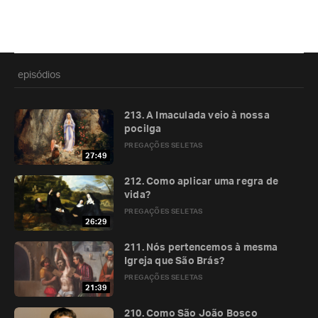
episódios
213. A Imaculada veio à nossa
pocilga
PREGAÇÕES SELETAS
27:49
212. Como aplicar uma regra de
vida?
PREGAÇÕES SELETAS
26:29
211. Nós pertencemos à mesma
Igreja que São Brás?
PREGAÇÕES SELETAS
21:39
210. Como São João Bosco