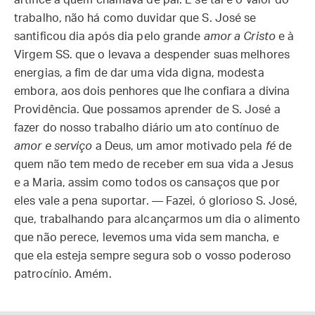
artífice a quem chamava de pai. E se tal é o valor do
trabalho, não há como duvidar que S. José se
santificou dia após dia pelo grande
amor a Cristo
e à
Virgem SS. que o levava a despender suas melhores
energias, a fim de dar uma vida digna, modesta
embora, aos dois penhores que lhe confiara a divina
Providência. Que possamos aprender de S. José a
fazer do nosso trabalho diário um ato contínuo de
amor e serviço
a Deus, um amor motivado pela
fé
de
quem não tem medo de receber em sua vida a Jesus
e a Maria, assim como todos os cansaços que por
eles vale a pena suportar. — Fazei, ó glorioso S. José,
que, trabalhando para alcançarmos um dia o alimento
que não perece, levemos uma vida sem mancha, e
que ela esteja sempre segura sob o vosso poderoso
patrocínio. Amém.