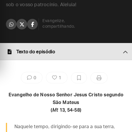
sob o vosso patrocínio. Aleluia!
Evangelize,
compartilhando.
Texto do episódio
0
1
Evangelho de Nosso Senhor Jesus Cristo segundo
São Mateus
(
Mt
13, 54-58)
Naquele tempo, dirigindo-se para a sua terra,