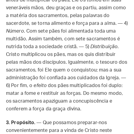
antes de multiplicar os pães, Ele os tomou em suas
veneráveis mãos, deu graças e os partiu, assim como
a matéria dos sacramentos, pelas palavras do
sacerdote, se torna alimento e força para a alma. — 4)
Número
. Com sete pães foi alimentada toda uma
multidão. Assim também, com sete sacramentos é
nutrida toda a sociedade cristã. — 5)
Distribuição
.
Cristo multiplicou os pães, mas os quis distribuir
pelas mãos dos discípulos. Igualmente, o tesouro dos
sacramentos, foi Ele quem o conquistou; mas a sua
administração foi confiada aos cuidados da Igreja. —
6) Por fim, o
efeito
dos pães multiplicados foi duplo:
matar a fome e restituir as forças. Do mesmo modo,
os sacramentos apaziguam a concupiscência e
conferem a força da graça divina.
3. Propósito.
— Que possamos preparar-nos
convenientemente para a vinda de Cristo neste