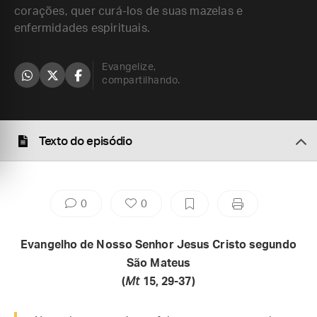
corações, quer curá-los de suas mazelas e
enfermidades espirituais.
Evangelize,
compartilhando.
Texto do episódio
0
0
Evangelho de Nosso Senhor Jesus Cristo segundo
São Mateus
(
Mt
15, 29-37)