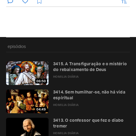
enviar
episódios
3415. A Transfiguração e o mistério
do rebaixamento de Deus
HOMILIA DIÁRIA
06:50
3414. Sem humilhar-se, não há vida
espiritual
HOMILIA DIÁRIA
04:49
3413. O confessor que fez o diabo
tremer
HOMILIA DIÁRIA