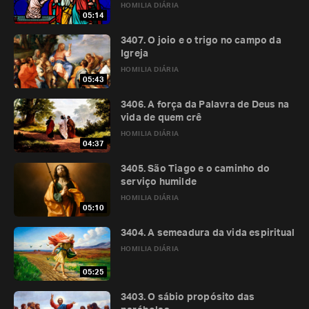
HOMILIA DIÁRIA
05:14
3407. O joio e o trigo no campo da
Igreja
HOMILIA DIÁRIA
05:43
3406. A força da Palavra de Deus na
vida de quem crê
HOMILIA DIÁRIA
04:37
3405. São Tiago e o caminho do
serviço humilde
HOMILIA DIÁRIA
05:10
3404. A semeadura da vida espiritual
HOMILIA DIÁRIA
05:25
3403. O sábio propósito das