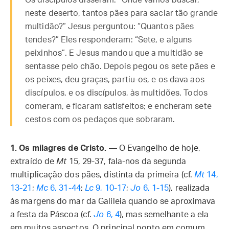
Os discípulos disseram: “Onde vamos buscar,
neste deserto, tantos pães para saciar tão grande
multidão?” Jesus perguntou: “Quantos pães
tendes?” Eles responderam: “Sete, e alguns
peixinhos”. E Jesus mandou que a multidão se
sentasse pelo chão. Depois pegou os sete pães e
os peixes, deu graças, partiu-os, e os dava aos
discípulos, e os discípulos, às multidões. Todos
comeram, e ficaram satisfeitos; e encheram sete
cestos com os pedaços que sobraram.
1. Os milagres de Cristo.
— O Evangelho de hoje,
extraído de
Mt
15, 29-37, fala-nos da segunda
multiplicação dos pães, distinta da primeira (cf.
Mt
14,
13-21
;
Mc
6, 31-44
;
Lc
9, 10-17
;
Jo
6, 1-15
), realizada
às margens do mar da Galileia quando se aproximava
a festa da Páscoa (cf.
Jo
6, 4
), mas semelhante a ela
em muitos aspectos. O principal ponto em comum