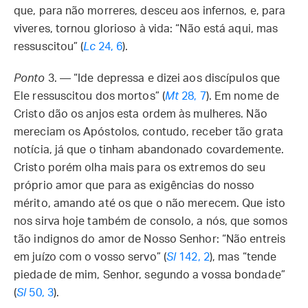
que, para não morreres, desceu aos infernos, e, para
viveres, tornou glorioso à vida: “Não está aqui, mas
ressuscitou” (
Lc
24, 6
).
Ponto
3. — “Ide depressa e dizei aos discípulos que
Ele ressuscitou dos mortos” (
Mt
28, 7
). Em nome de
Cristo dão os anjos esta ordem às mulheres. Não
mereciam os Apóstolos, contudo, receber tão grata
notícia, já que o tinham abandonado covardemente.
Cristo porém olha mais para os extremos do seu
próprio amor que para as exigências do nosso
mérito, amando até os que o não merecem. Que isto
nos sirva hoje também de consolo, a nós, que somos
tão indignos do amor de Nosso Senhor: “Não entreis
em juízo com o vosso servo” (
Sl
142, 2
), mas “tende
piedade de mim, Senhor, segundo a vossa bondade”
(
Sl
50, 3
).