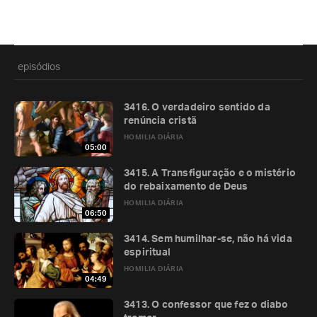
episódios
3416. O verdadeiro sentido da
renúncia cristã
HOMILIA DIÁRIA
05:00
3415. A Transfiguração e o mistério
do rebaixamento de Deus
HOMILIA DIÁRIA
06:50
3414. Sem humilhar-se, não há vida
espiritual
HOMILIA DIÁRIA
04:49
3413. O confessor que fez o diabo