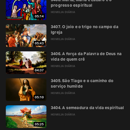
3408. Marta, Maria e Lázaro e o
progresso espiritual
HOMILIA DIÁRIA
05:14
3407. O joio e o trigo no campo da
Igreja
HOMILIA DIÁRIA
05:43
3406. A força da Palavra de Deus na
vida de quem crê
HOMILIA DIÁRIA
04:37
3405. São Tiago e o caminho do
serviço humilde
HOMILIA DIÁRIA
05:10
3404. A semeadura da vida espiritual
HOMILIA DIÁRIA
05:25