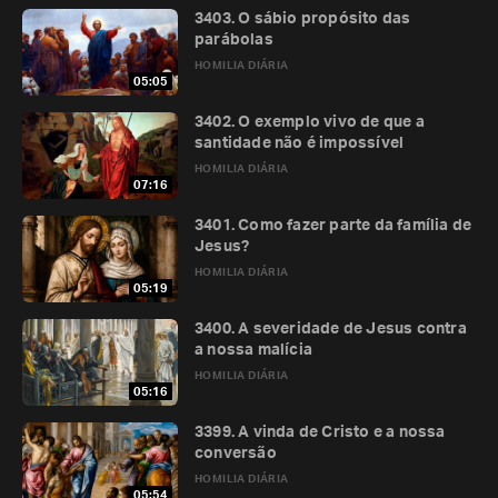
3403. O sábio propósito das
parábolas
HOMILIA DIÁRIA
05:05
3402. O exemplo vivo de que a
santidade não é impossível
HOMILIA DIÁRIA
07:16
3401. Como fazer parte da família de
Jesus?
HOMILIA DIÁRIA
05:19
3400. A severidade de Jesus contra
a nossa malícia
HOMILIA DIÁRIA
05:16
3399. A vinda de Cristo e a nossa
conversão
HOMILIA DIÁRIA
05:54