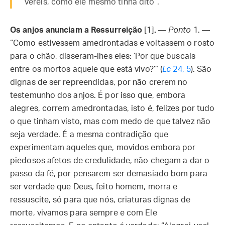
vereis, como ele mesmo tinha dito”.
Os anjos anunciam a Ressurreição
[1]
.
—
Ponto
1. —
“Como estivessem amedrontadas e voltassem o rosto
para o chão, disseram-lhes eles: ‘Por que buscais
entre os mortos aquele que está vivo?’” (
Lc
24, 5
). São
dignas de ser repreendidas, por não crerem no
testemunho dos anjos. É por isso que, embora
alegres, correm amedrontadas, isto é, felizes por tudo
o que tinham visto, mas com medo de que talvez não
seja verdade. É a mesma contradição que
experimentam aqueles que, movidos embora por
piedosos afetos de credulidade, não chegam a dar o
passo da fé, por pensarem ser demasiado bom para
ser verdade que Deus, feito homem, morra e
ressuscite, só para que nós, criaturas dignas de
morte, vivamos para sempre e com Ele