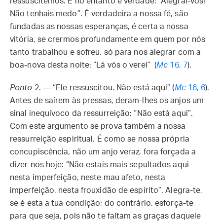
ressuscitemos. E no entanto é verdade: “Alegrai-vos!
Não tenhais medo”. É verdadeira a nossa fé, são
fundadas as nossas esperanças, é certa a nossa
vitória, se crermos profundamente em quem por nós
tanto trabalhou e sofreu, só para nos alegrar com a
boa-nova desta noite: “Lá vós o verei” (
Mc
16, 7
).
Ponto
2. — “Ele ressuscitou. Não está aqui” (
Mc
16, 6
).
Antes de saírem às pressas, deram-lhes os anjos um
sinal inequívoco da ressurreição: “Não está aqui”.
Com este argumento se prova também a nossa
ressurreição espiritual. É como se nossa própria
concupiscência, não um anjo veraz, fora forçada a
dizer-nos hoje: “Não estais mais sepultados aqui
nesta imperfeição, neste mau afeto, nesta
imperfeição, nesta frouxidão de espírito”. Alegra-te,
se é esta a tua condição; do contrário, esforça-te
para que seja, pois não te faltam as graças daquele