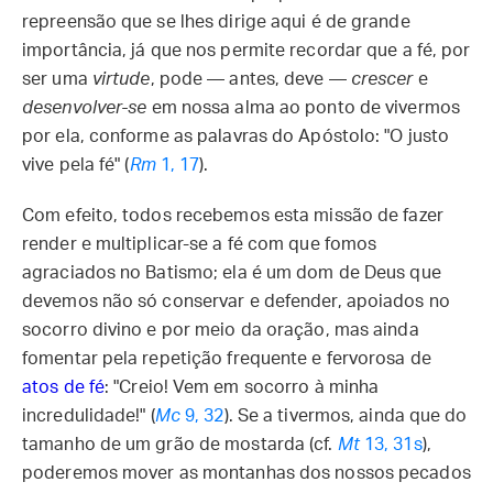
repreensão que se lhes dirige aqui é de grande
importância, já que nos permite recordar que a fé, por
ser uma
virtude
, pode — antes, deve —
crescer
e
desenvolver-se
em nossa alma ao ponto de vivermos
por ela, conforme as palavras do Apóstolo: "O justo
vive pela fé" (
Rm
1, 17
).
Com efeito, todos recebemos esta missão de fazer
render e multiplicar-se a fé com que fomos
agraciados no Batismo; ela é um dom de Deus que
devemos não só conservar e defender, apoiados no
socorro divino e por meio da oração, mas ainda
fomentar pela repetição frequente e fervorosa de
atos de fé
: "Creio! Vem em socorro à minha
incredulidade!" (
Mc
9, 32
). Se a tivermos, ainda que do
tamanho de um grão de mostarda (cf.
Mt
13, 31s
),
poderemos mover as montanhas dos nossos pecados