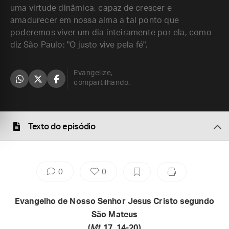
uma virtude dinâmica, capaz de crescer e
amadurecer em nossa alma a tal ponto que
poderemos viver um dia inteiramente por ela, como
diz São Paulo: "O justo vive pela fé".
Evangelize,
compartilhando.
Texto do episódio
0
0
Evangelho de Nosso Senhor Jesus Cristo segundo
São Mateus
(
Mt
17, 14-20)