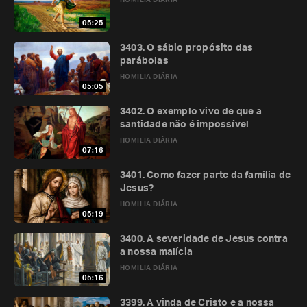
HOMILIA DIÁRIA
05:25
3403. O sábio propósito das
parábolas
HOMILIA DIÁRIA
05:05
3402. O exemplo vivo de que a
santidade não é impossível
HOMILIA DIÁRIA
07:16
3401. Como fazer parte da família de
Jesus?
HOMILIA DIÁRIA
05:19
3400. A severidade de Jesus contra
a nossa malícia
HOMILIA DIÁRIA
05:16
3399. A vinda de Cristo e a nossa