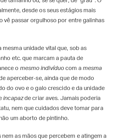
de tamanho ou, se se quer, de “grau”. O
almente, desde os seus estágios mais
o vê passar orgulhoso por entre galinhas
a mesma unidade vital que, sob as
manho etc. que marcam a pauta de
anece o
mesmo indivíduo
com a
mesma
z de aperceber-se, ainda que de modo
do do ovo e o galo crescido e da unidade
te
incapaz
de criar aves. Jamais poderia
tatu, nem que cuidados deve tomar para
 não um aborto de pintinho.
os nem as mãos que percebem e atingem a