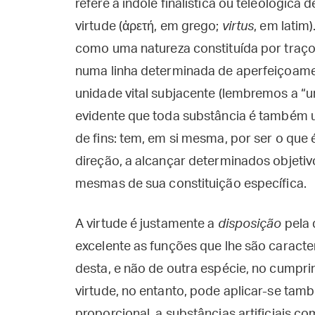
refere à índole finalística ou teleológica
virtude (ἀρετή, em grego;
virtus
, em latim
como uma natureza constituída por traço
numa linha determinada de aperfeiçoa
unidade vital subjacente (lembremos a “u
evidente que toda substância é também u
de fins: tem, em si mesma, por ser o que
direção, a alcançar determinados objetiv
mesmas de sua constituição específica.
A virtude é justamente a
disposição
pela 
excelente as funções que lhe são caracte
desta, e não de outra espécie, no cumpri
virtude, no entanto, pode aplicar-se ta
proporcional, a substâncias artificiais 