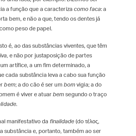
ia a função que a caracteriza
como faca
: a
orta bem, e não a que, tendo os dentes já
 como peso de papel.
to é, ao das substâncias viventes, que têm
iva
, e não por justaposição de partes
um artífice, a um fim determinado, a
e cada substância leva a cabo sua função
er
bem
; a do cão é ser um
bom
vigia; a do
omem é viver e atuar
bem
segundo o traço
lidade
.
inal manifestativo da
finalidade
(do τέλος,
a substância e, portanto, também ao ser