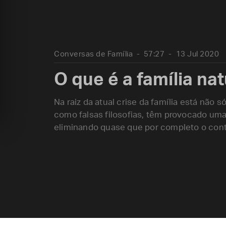
Conversas de Família
57:27
13 Jul 2020
O que é a família nat
Na raiz da atual crise da família está não 
como falsas filosofias, têm provocado um
eliminando quase que por completo o conta