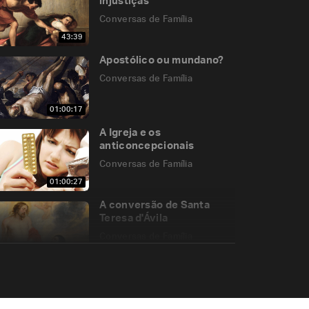
injustiças
Conversas de Família
43:39
Apostólico ou mundano?
Conversas de Família
01:00:17
A Igreja e os
anticoncepcionais
Conversas de Família
01:00:27
A conversão de Santa
Teresa d'Ávila
Conversas de Família
54:00
Se bastava uma só gota,
por que a Cruz?