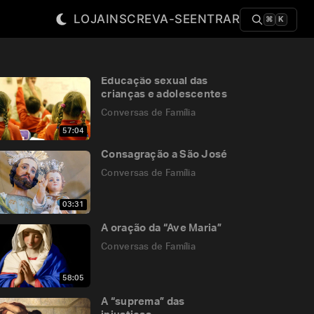
LOJA
INSCREVA-SE
ENTRAR
⌘
K
Educação sexual das
crianças e adolescentes
Conversas de Família
57:04
Consagração a São José
Conversas de Família
03:31
A oração da “Ave Maria”
Conversas de Família
58:05
A “suprema” das