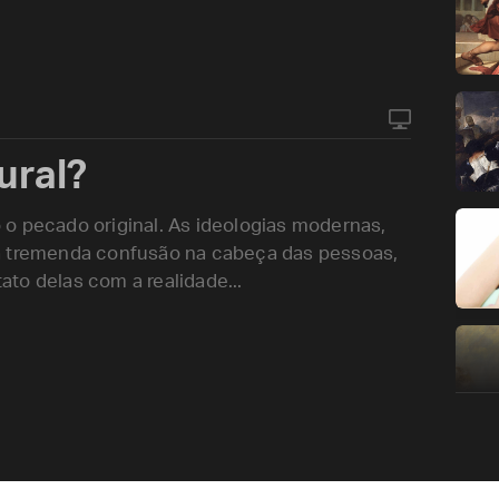
ural?
só o pecado original. As ideologias modernas,
a tremenda confusão na cabeça das pessoas,
to delas com a realidade...