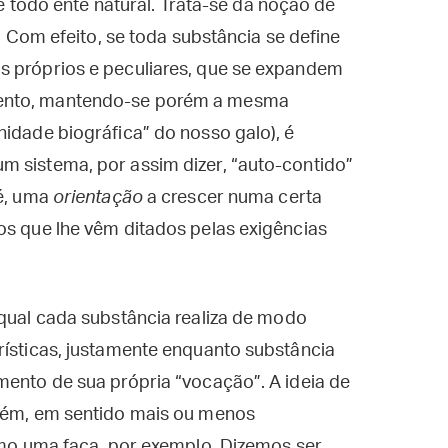
 de todo ente natural. Trata-se da noção de
). Com efeito, se toda substância se define
s próprios e peculiares, que se expandem
mento, mantendo-se porém a mesma
nidade biográfica” do nosso galo), é
m sistema, por assim dizer, “auto-contido”
 é, uma
orientação
a crescer numa certa
os que lhe vêm ditados pelas exigências
qual cada substância realiza de modo
rísticas, justamente enquanto substância
mento de sua própria “vocação”. A ideia de
mbém, em sentido mais ou menos
como uma faca, por exemplo. Dizemos ser